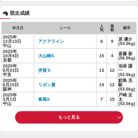
競走成績
人
着
年月日
レース
騎手
気
順
2025年
原 優介
12月13日
アクアライン
6
9
(53.0kg)
中山
2025年
斎藤 新
10月4日
大山崎S
15
4
(56.0kg)
京都
2025年
池添 謙
8月23日
伊賀Ｓ
13
12
一
中京
(52.0kg)
2025年
鮫島 克
6月15日
リボン賞
14
12
駿
阪神
(53.0kg)
2025年
戸崎 圭
3月1日
春風S
7
15
太
中山
(53.0kg)
もっと見る