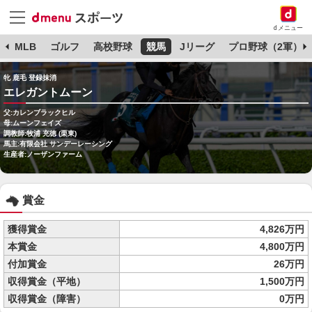
dメニュー
球
MLB
ゴルフ
高校野球
競馬
Jリーグ
プロ野球（2軍）
牝 鹿毛 登録抹消
エレガントムーン
父:カレンブラックヒル
母:ムーンフェイズ
調教師:牧浦 充徳 (栗東)
馬主:有限会社 サンデーレーシング
生産者:ノーザンファーム
賞金
獲得賞金
4,826万円
本賞金
4,800万円
付加賞金
26万円
収得賞金（平地）
1,500万円
収得賞金（障害）
0万円