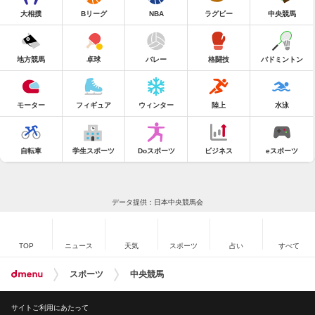
大相撲
Bリーグ
NBA
ラグビー
中央競馬
地方競馬
卓球
バレー
格闘技
バドミントン
モーター
フィギュア
ウィンター
陸上
水泳
自転車
学生スポーツ
Doスポーツ
ビジネス
eスポーツ
データ提供：日本中央競馬会
TOP
ニュース
天気
スポーツ
占い
すべて
スポーツ
中央競馬
サイトご利用にあたって