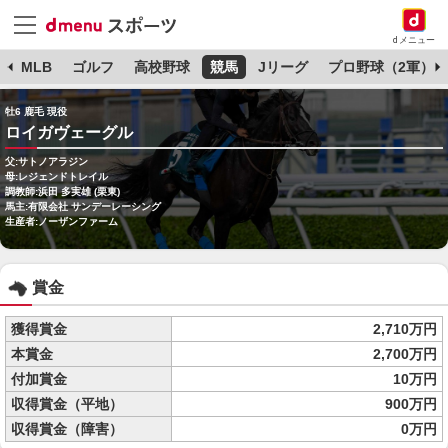
dメニュー
球
MLB
ゴルフ
高校野球
競馬
Jリーグ
プロ野球（2軍）
牡6 鹿毛 現役
ロイガヴェーグル
父:サトノアラジン
母:レジェンドトレイル
調教師:浜田 多実雄 (栗東)
馬主:有限会社 サンデーレーシング
生産者:ノーザンファーム
賞金
獲得賞金
2,710万円
本賞金
2,700万円
付加賞金
10万円
収得賞金（平地）
900万円
収得賞金（障害）
0万円