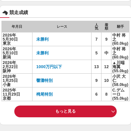
競走成績
人
着
年月日
レース
騎手
気
順
2026年
中村 将
5月30日
未勝利
7
9
之
東京
(60.0kg)
2026年
中村 将
5月10日
未勝利
5
中
之
新潟
(60.0kg)
2026年
▲川端
2月22日
1000万円以下
13
12
海翼
阪神
(55.0kg)
2026年
小沢 大
1月25日
響灘特別
9
10
仁
小倉
(58.0kg)
2025年
C.デム
11月29日
栂尾特別
6
8
ーロ
京都
(55.0kg)
もっと見る