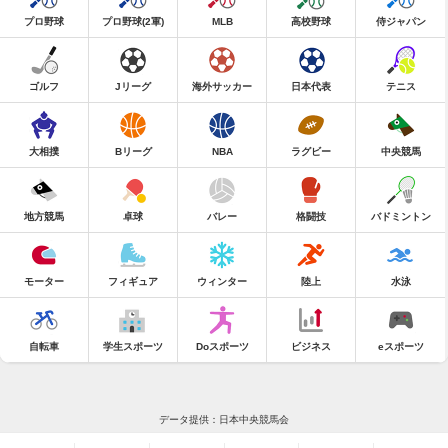
プロ野球
プロ野球(2軍)
MLB
高校野球
侍ジャパン
ゴルフ
Jリーグ
海外サッカー
日本代表
テニス
大相撲
Bリーグ
NBA
ラグビー
中央競馬
地方競馬
卓球
バレー
格闘技
バドミントン
モーター
フィギュア
ウィンター
陸上
水泳
自転車
学生スポーツ
Doスポーツ
ビジネス
eスポーツ
データ提供：日本中央競馬会