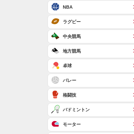
NBA
ラグビー
中央競馬
地方競馬
卓球
バレー
格闘技
バドミントン
モーター