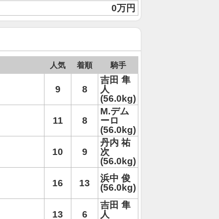
0万円
人気
着順
騎手
吉田 隼
9
8
人
(56.0kg)
M.デム
11
8
ーロ
(56.0kg)
丹内 祐
10
9
次
(56.0kg)
浜中 俊
16
13
(56.0kg)
吉田 隼
13
6
人