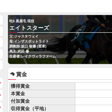
牝6 黒鹿毛 現役
エイトスターズ
父:ジャスタウェイ
母:インザスポットライト
調教師:坂口 智康 (栗東)
馬主:武田 修
生産者:レイクヴィラファーム
賞金
獲得賞金
本賞金
付加賞金
収得賞金（平地）