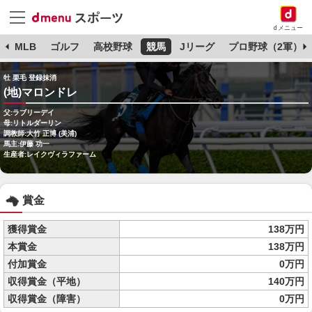
dメニュー
球
MLB
ゴルフ
高校野球
競馬
Jリーグ
プロ野球（2軍）
牡 栗毛 登録抹消
(地)マロンドレ
父:ラブリーデイ
母:リトルダーリン
調教師:大竹 正博 (美浦)
馬主:伊藤 功一
生産者:レイクヴィラファーム
賞金
獲得賞金
138万円
本賞金
138万円
付加賞金
0万円
収得賞金（平地）
140万円
収得賞金（障害）
0万円