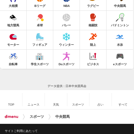
大相撲
Bリーグ
NBA
ラグビー
中央競馬
地方競馬
卓球
バレー
格闘技
バドミントン
モーター
フィギュア
ウィンター
陸上
水泳
自転車
学生スポーツ
Doスポーツ
ビジネス
eスポーツ
データ提供：日本中央競馬会
TOP
ニュース
天気
スポーツ
占い
すべて
スポーツ
中央競馬
サイトご利用にあたって