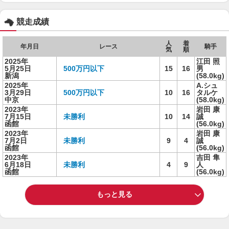
競走成績
人
着
年月日
レース
騎手
気
順
2025年
江田 照
5月25日
500万円以下
15
16
男
新潟
(58.0kg)
2025年
A.シュ
3月29日
500万円以下
10
16
タルケ
中京
(58.0kg)
2023年
岩田 康
7月15日
未勝利
10
14
誠
函館
(56.0kg)
2023年
岩田 康
7月2日
未勝利
9
4
誠
函館
(56.0kg)
2023年
吉田 隼
6月18日
未勝利
4
9
人
函館
(56.0kg)
もっと見る