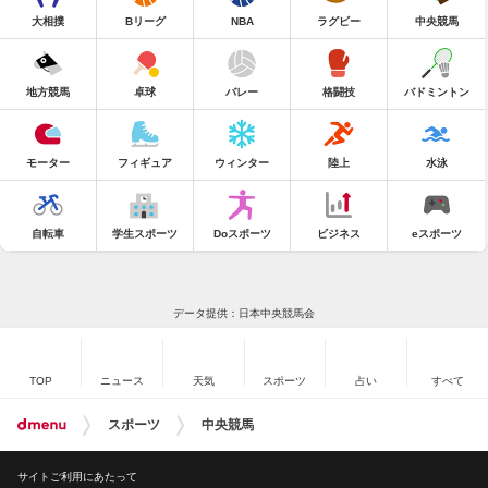
大相撲
Bリーグ
NBA
ラグビー
中央競馬
地方競馬
卓球
バレー
格闘技
バドミントン
モーター
フィギュア
ウィンター
陸上
水泳
自転車
学生スポーツ
Doスポーツ
ビジネス
eスポーツ
データ提供：日本中央競馬会
TOP
ニュース
天気
スポーツ
占い
すべて
スポーツ
中央競馬
サイトご利用にあたって