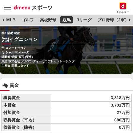
dメニュー
球
MLB
ゴルフ
高校野球
競馬
Jリーグ
プロ野球（2軍）
牡6 栗毛 現役
(地)イグニション
父:スノードラゴン
母:シャルマンレーヌ
調教師:畑端 省吾 (栗東)
馬主:株式会社 ノルマンディーサラブレッドレーシング
生産者:岡田スタツド
賞金
獲得賞金
3,818万円
本賞金
3,791万円
付加賞金
27万円
収得賞金（平地）
680万円
収得賞金（障害）
0万円