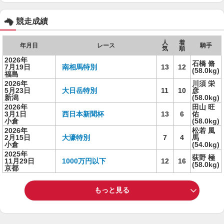
競走成績
人
着
年月日
レース
騎手
気
順
2026年
石橋 脩
7月19日
南相馬特別
13
12
(58.0kg)
福島
2026年
川須 栄
5月23日
大日岳特別
11
10
彦
新潟
(58.0kg)
2026年
田山 旺
3月1日
西日本新聞杯
13
6
佑
小倉
(58.0kg)
2026年
松若 風
2月15日
大濠特別
7
4
馬
小倉
(54.0kg)
2025年
荻野 極
11月29日
1000万円以下
12
16
(58.0kg)
京都
もっと見る