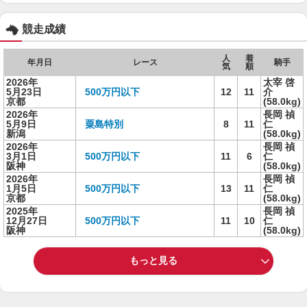
競走成績
人
着
年月日
レース
騎手
気
順
2026年
太宰 啓
5月23日
500万円以下
12
11
介
京都
(58.0kg)
2026年
長岡 禎
5月9日
粟島特別
8
11
仁
新潟
(58.0kg)
2026年
長岡 禎
3月1日
500万円以下
11
6
仁
阪神
(58.0kg)
2026年
長岡 禎
1月5日
500万円以下
13
11
仁
京都
(58.0kg)
2025年
長岡 禎
12月27日
500万円以下
11
10
仁
阪神
(58.0kg)
もっと見る