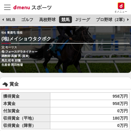
dメニュー
球
MLB
ゴルフ
高校野球
競馬
Jリーグ
プロ野球（2軍）
牡6 青鹿毛 現役
(地)メイショウタクボク
父:モーリス
母:フォースデラネイチャー
調教師:高橋 亮 (栗東)
馬主:松本 好隆
生産者:岡田牧場
賞金
獲得賞金
958万円
本賞金
958万円
付加賞金
0万円
収得賞金（平地）
180万円
収得賞金（障害）
0万円