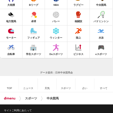
大相撲
Bリーグ
NBA
ラグビー
中央競馬
地方競馬
卓球
バレー
格闘技
バドミントン
モーター
フィギュア
ウィンター
陸上
水泳
自転車
学生スポーツ
Doスポーツ
ビジネス
eスポーツ
データ提供：日本中央競馬会
TOP
ニュース
天気
スポーツ
占い
すべて
スポーツ
中央競馬
サイトご利用にあたって