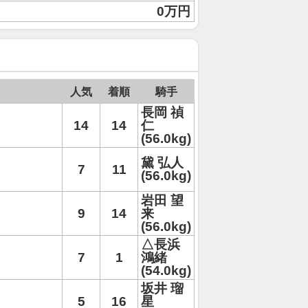
0万円
人気
着順
騎手
長岡 禎
14
14
仁
(56.0kg)
黛 弘人
7
11
(56.0kg)
岩田 望
9
14
来
(56.0kg)
△長浜
7
1
鴻緒
(54.0kg)
坂井 瑠
5
16
星