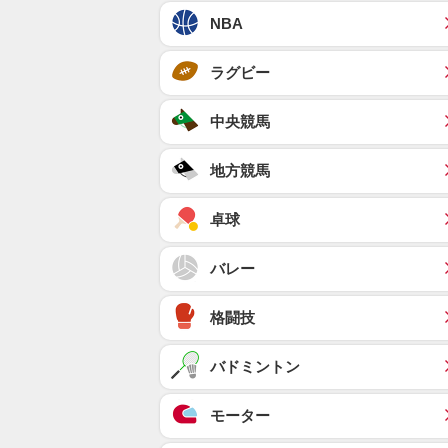
NBA
ラグビー
中央競馬
地方競馬
卓球
バレー
格闘技
バドミントン
モーター