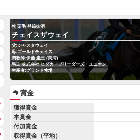
牝 栗毛 登録抹消
チェイスザウェイ
父:ジャスタウェイ
母:ゴールドチェイス
調教師:伊藤 圭三 (美浦)
馬主:株式会社 ヒダカ・ブリーダーズ・ユニオン
生産者:グランド牧場
賞金
獲得賞金
本賞金
付加賞金
収得賞金（平地）