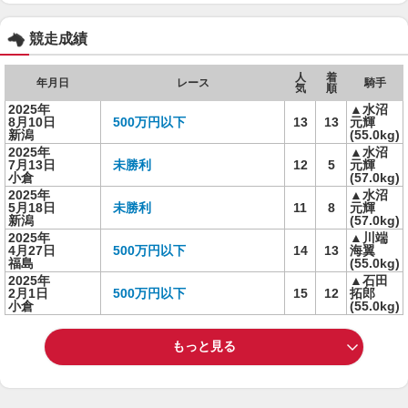
競走成績
人
着
年月日
レース
騎手
気
順
2025年
▲水沼
8月10日
500万円以下
13
13
元輝
新潟
(55.0kg)
2025年
▲水沼
7月13日
未勝利
12
5
元輝
小倉
(57.0kg)
2025年
▲水沼
5月18日
未勝利
11
8
元輝
新潟
(57.0kg)
2025年
▲川端
4月27日
500万円以下
14
13
海翼
福島
(55.0kg)
2025年
▲石田
2月1日
500万円以下
15
12
拓郎
小倉
(55.0kg)
もっと見る