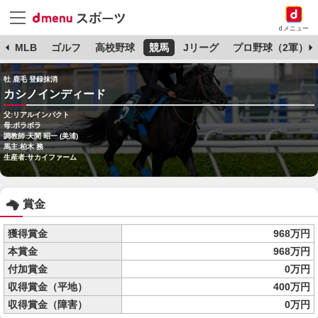
dメニュー
球
MLB
ゴルフ
高校野球
競馬
Jリーグ
プロ野球（2軍）
牡 鹿毛 登録抹消
カシノインディード
父:リアルインパクト
母:ボラボラ
調教師:天間 昭一 (美浦)
馬主:柏木 務
生産者:サカイファーム
賞金
獲得賞金
968万円
本賞金
968万円
付加賞金
0万円
収得賞金（平地）
400万円
収得賞金（障害）
0万円