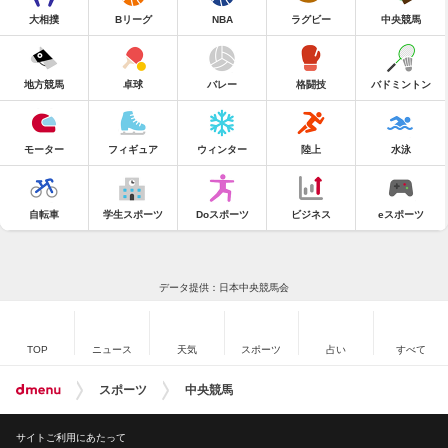
大相撲
Bリーグ
NBA
ラグビー
中央競馬
地方競馬
卓球
バレー
格闘技
バドミントン
モーター
フィギュア
ウィンター
陸上
水泳
自転車
学生スポーツ
Doスポーツ
ビジネス
eスポーツ
データ提供：日本中央競馬会
TOP
ニュース
天気
スポーツ
占い
すべて
スポーツ
中央競馬
サイトご利用にあたって