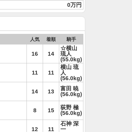
0万円
人気
着順
騎手
☆横山
16
14
琉人
(55.0kg)
横山 琉
11
11
人
(56.0kg)
富田 暁
14
13
(56.0kg)
荻野 極
8
15
(56.0kg)
石神 深
12
11
一