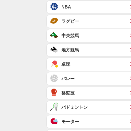
NBA
ラグビー
中央競馬
地方競馬
卓球
バレー
格闘技
バドミントン
モーター