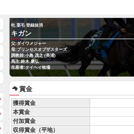
牝 栗毛 登録抹消
キガン
父:ダイワメジャー
母:プリンセスオブザスターズ
調教師:小島 茂之 (美浦)
馬主:鈴木 康弘
生産者:タイヘイ牧場
賞金
獲得賞金
本賞金
付加賞金
収得賞金（平地）