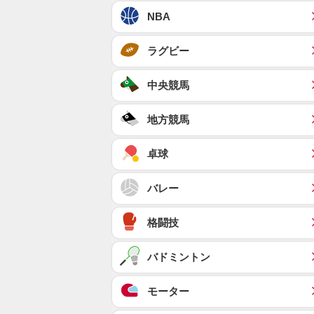
NBA
ラグビー
中央競馬
地方競馬
卓球
バレー
格闘技
バドミントン
モーター