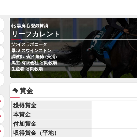
牝 黒鹿毛 登録抹消
リーフカレント
父:イスラボニータ
母:ミスウインストン
調教師:菊沢 隆徳 (美浦)
馬主:有限会社 谷岡牧場
生産者:谷岡牧場
賞金
獲得賞金
本賞金
付加賞金
収得賞金（平地）