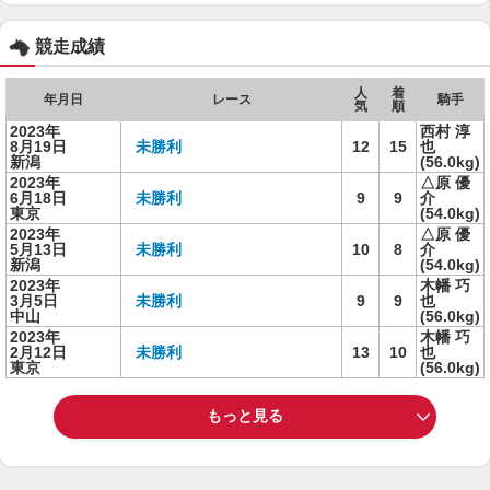
競走成績
人
着
年月日
レース
騎手
気
順
2023年
西村 淳
8月19日
未勝利
12
15
也
新潟
(56.0kg)
2023年
△原 優
6月18日
未勝利
9
9
介
東京
(54.0kg)
2023年
△原 優
5月13日
未勝利
10
8
介
新潟
(54.0kg)
2023年
木幡 巧
3月5日
未勝利
9
9
也
中山
(56.0kg)
2023年
木幡 巧
2月12日
未勝利
13
10
也
東京
(56.0kg)
もっと見る