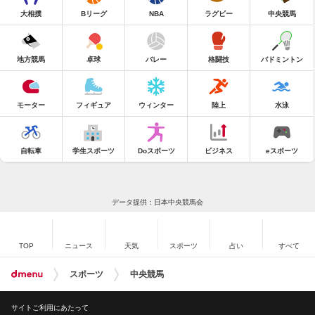
大相撲
Bリーグ
NBA
ラグビー
中央競馬
地方競馬
卓球
バレー
格闘技
バドミントン
モーター
フィギュア
ウィンター
陸上
水泳
自転車
学生スポーツ
Doスポーツ
ビジネス
eスポーツ
データ提供：日本中央競馬会
TOP
ニュース
天気
スポーツ
占い
すべて
スポーツ
中央競馬
サイトご利用にあたって