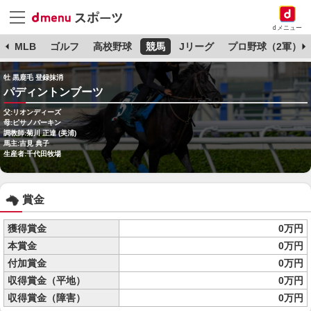
dメニュー
球
MLB
ゴルフ
高校野球
競馬
Jリーグ
プロ野球（2軍）
牡 黒鹿毛 登録抹消
パディントンブーツ
父:リオンディーズ
母:ピサノバーキン
調教師:菊川 正達 (美浦)
馬主:吉見 典子
生産者:千代田牧場
賞金
獲得賞金
0万円
本賞金
0万円
付加賞金
0万円
収得賞金（平地）
0万円
収得賞金（障害）
0万円