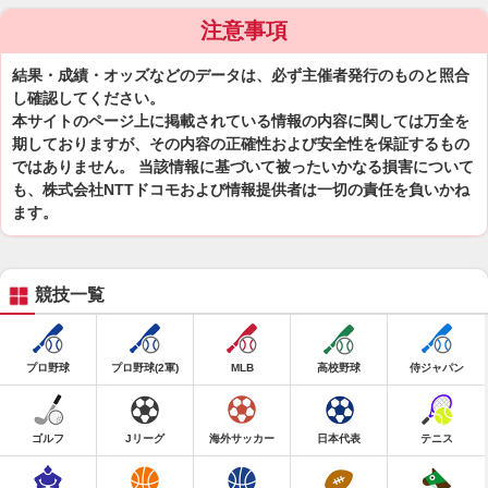
注意事項
結果・成績・オッズなどのデータは、必ず主催者発行のものと照合
し確認してください。
本サイトのページ上に掲載されている情報の内容に関しては万全を
期しておりますが、その内容の正確性および安全性を保証するもの
ではありません。 当該情報に基づいて被ったいかなる損害について
も、株式会社NTTドコモおよび情報提供者は一切の責任を負いかね
ます。
競技一覧
プロ野球
プロ野球(2軍)
MLB
高校野球
侍ジャパン
ゴルフ
Jリーグ
海外サッカー
日本代表
テニス