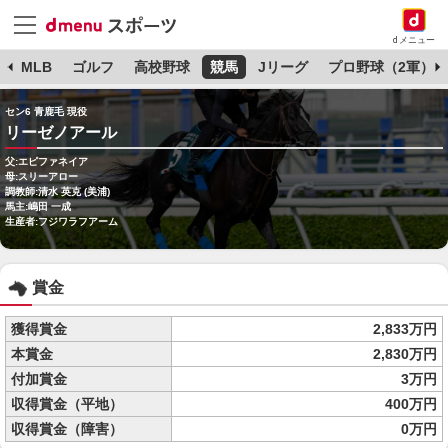
dメニュー
球
MLB
ゴルフ
高校野球
競馬
Jリーグ
プロ野球（2軍）
セン6 青鹿毛 現役
リーゼノアール
父:エピファネイア
母:スリーアロー
調教師:清水 英克 (美浦)
馬主:嶋田 一成
生産者:フジワラフアーム
賞金
獲得賞金
2,833万円
本賞金
2,830万円
付加賞金
3万円
収得賞金（平地）
400万円
収得賞金（障害）
0万円