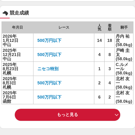
競走成績
人
着
年月日
レース
騎手
気
順
2026年
丹内 祐
1月12日
500万円以下
14
18
次
中山
(58.0kg)
2025年
戸崎 圭
12月21日
500万円以下
4
8
太
中山
(58.0kg)
2025年
C.ルメ
8月23日
ニセコ特別
1
3
ール
札幌
(58.0kg)
2025年
北村 友
8月3日
500万円以下
2
4
一
札幌
(58.0kg)
2025年
北村 友
7月6日
500万円以下
6
2
一
函館
(58.0kg)
もっと見る