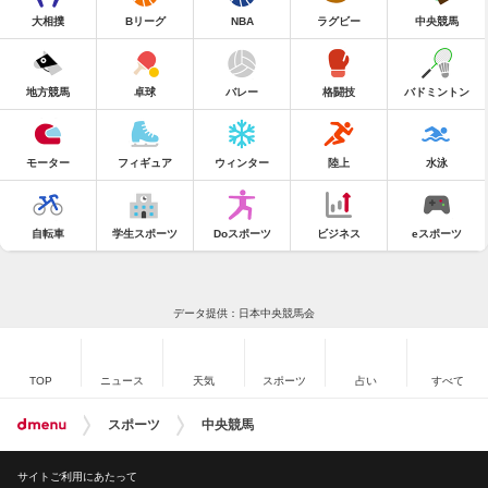
大相撲
Bリーグ
NBA
ラグビー
中央競馬
地方競馬
卓球
バレー
格闘技
バドミントン
モーター
フィギュア
ウィンター
陸上
水泳
自転車
学生スポーツ
Doスポーツ
ビジネス
eスポーツ
データ提供：日本中央競馬会
TOP
ニュース
天気
スポーツ
占い
すべて
スポーツ
中央競馬
サイトご利用にあたって