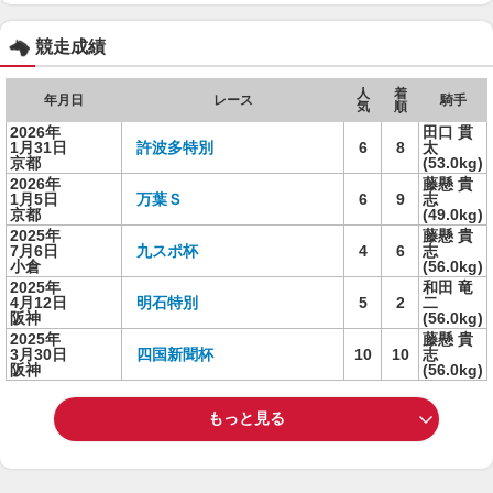
競走成績
人
着
年月日
レース
騎手
気
順
2026年
田口 貫
1月31日
許波多特別
6
8
太
京都
(53.0kg)
2026年
藤懸 貴
1月5日
万葉Ｓ
6
9
志
京都
(49.0kg)
2025年
藤懸 貴
7月6日
九スポ杯
4
6
志
小倉
(56.0kg)
2025年
和田 竜
4月12日
明石特別
5
2
二
阪神
(56.0kg)
2025年
藤懸 貴
3月30日
四国新聞杯
10
10
志
阪神
(56.0kg)
もっと見る