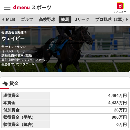
dメニュー
球
MLB
ゴルフ
高校野球
競馬
Jリーグ
プロ野球（2軍）
牝 黒鹿毛 登録抹消
ウェイビー
父:サトノアラジン
母:パルストリーナ
調教師:西村 真幸 (栗東)
馬主:有限会社 フジワラ・ファーム
生産者:フジワラフアーム
賞金
獲得賞金
4,464万円
本賞金
4,438万円
付加賞金
26万円
収得賞金（平地）
900万円
収得賞金（障害）
0万円