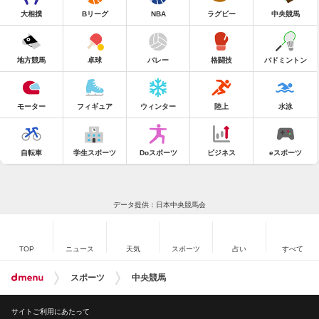
大相撲
Bリーグ
NBA
ラグビー
中央競馬
地方競馬
卓球
バレー
格闘技
バドミントン
モーター
フィギュア
ウィンター
陸上
水泳
自転車
学生スポーツ
Doスポーツ
ビジネス
eスポーツ
データ提供：日本中央競馬会
TOP
ニュース
天気
スポーツ
占い
すべて
スポーツ
中央競馬
サイトご利用にあたって