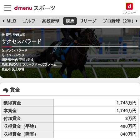
dメニュー
球
MLB
ゴルフ
高校野球
競馬
Jリーグ
プロ野球（2軍）
牡 鹿毛 登録抹消
サクセスバラード
父:ダノンバラード
母:ミスベルツリー
調教師:竹内 正洋 (美浦)
馬主:株式会社 ブルースターズファーム
生産者:見上牧場
賞金
獲得賞金
1,743万円
本賞金
1,740万円
付加賞金
3万円
収得賞金（平地）
400万円
収得賞金（障害）
840万円