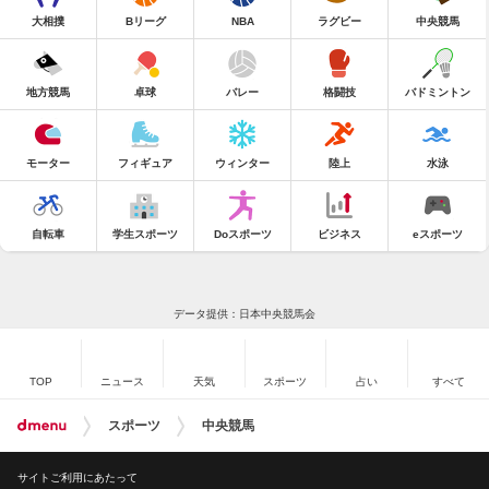
大相撲
Bリーグ
NBA
ラグビー
中央競馬
地方競馬
卓球
バレー
格闘技
バドミントン
モーター
フィギュア
ウィンター
陸上
水泳
自転車
学生スポーツ
Doスポーツ
ビジネス
eスポーツ
データ提供：日本中央競馬会
TOP
ニュース
天気
スポーツ
占い
すべて
スポーツ
中央競馬
サイトご利用にあたって