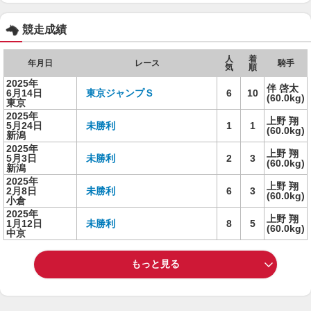
競走成績
人
着
年月日
レース
騎手
気
順
2025年
伴 啓太
6月14日
東京ジャンプＳ
6
10
(60.0kg)
東京
2025年
上野 翔
5月24日
未勝利
1
1
(60.0kg)
新潟
2025年
上野 翔
5月3日
未勝利
2
3
(60.0kg)
新潟
2025年
上野 翔
2月8日
未勝利
6
3
(60.0kg)
小倉
2025年
上野 翔
1月12日
未勝利
8
5
(60.0kg)
中京
もっと見る