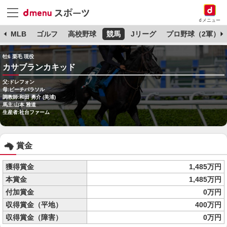
dメニュー
球
MLB
ゴルフ
高校野球
競馬
Jリーグ
プロ野球（2軍）
牡6 栗毛 現役
カサブランカキッド
父:ドレフォン
母:ビーチパラソル
調教師:和田 勇介 (美浦)
馬主:山本 雅道
生産者:社台ファーム
賞金
獲得賞金
1,485万円
本賞金
1,485万円
付加賞金
0万円
収得賞金（平地）
400万円
収得賞金（障害）
0万円