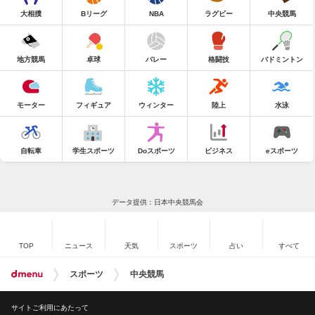
大相撲
Bリーグ
NBA
ラグビー
中央競馬
地方競馬
卓球
バレー
格闘技
バドミントン
モーター
フィギュア
ウィンター
陸上
水泳
自転車
学生スポーツ
Doスポーツ
ビジネス
eスポーツ
データ提供：日本中央競馬会
TOP
ニュース
天気
スポーツ
占い
すべて
スポーツ
中央競馬
サイトご利用にあたって