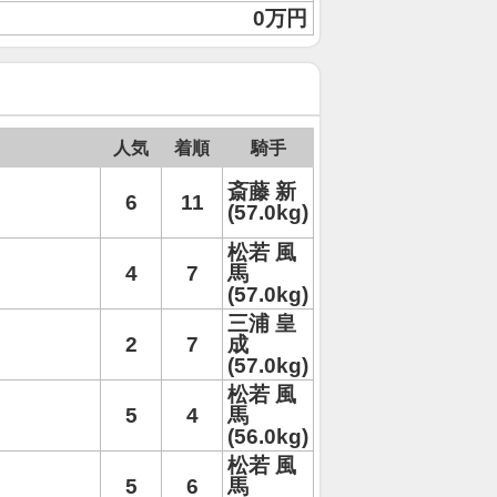
0万円
人気
着順
騎手
斎藤 新
6
11
(57.0kg)
松若 風
4
7
馬
(57.0kg)
三浦 皇
2
7
成
(57.0kg)
松若 風
5
4
馬
(56.0kg)
松若 風
5
6
馬