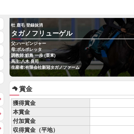
牡 鹿毛 登録抹消
タガノフリューゲル
父:ハービンジャー
母:ボルボレッタ
調教師:鮫島 一歩 (栗東)
馬主:八木 良司
生産者:有限会社新冠タガノファーム
賞金
獲得賞金
本賞金
付加賞金
収得賞金（平地）