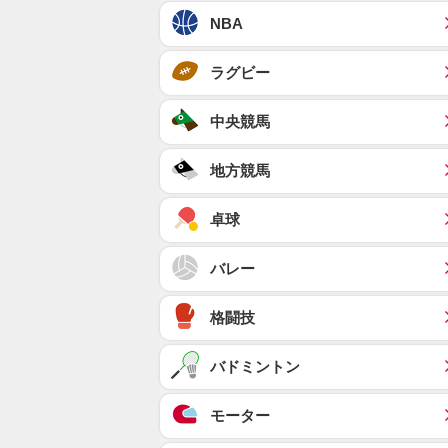
NBA
ラグビー
中央競馬
地方競馬
卓球
バレー
格闘技
バドミントン
モーター