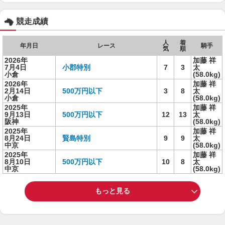
競走成績
人
着
年月日
レース
騎手
気
順
2026年
加藤 祥
7月4日
小郡特別
7
3
太
小倉
(58.0kg)
2026年
加藤 祥
2月14日
500万円以下
3
8
太
小倉
(58.0kg)
2025年
加藤 祥
9月13日
500万円以下
12
13
太
阪神
(58.0kg)
2025年
加藤 祥
8月24日
賢島特別
9
9
太
中京
(58.0kg)
2025年
加藤 祥
8月10日
500万円以下
10
8
太
中京
(58.0kg)
もっと見る