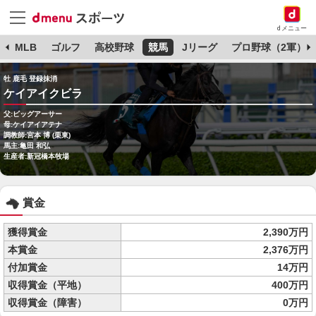
dメニュー
球
MLB
ゴルフ
高校野球
競馬
Jリーグ
プロ野球（2軍）
牡 鹿毛 登録抹消
ケイアイクビラ
父:ビッグアーサー
母:ケイアイアテナ
調教師:宮本 博 (栗東)
馬主:亀田 和弘
生産者:新冠橋本牧場
賞金
獲得賞金
2,390万円
本賞金
2,376万円
付加賞金
14万円
収得賞金（平地）
400万円
収得賞金（障害）
0万円