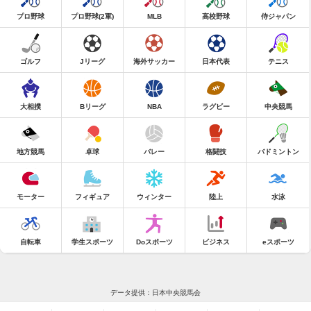
プロ野球
プロ野球(2軍)
MLB
高校野球
侍ジャパン
ゴルフ
Jリーグ
海外サッカー
日本代表
テニス
大相撲
Bリーグ
NBA
ラグビー
中央競馬
地方競馬
卓球
バレー
格闘技
バドミントン
モーター
フィギュア
ウィンター
陸上
水泳
自転車
学生スポーツ
Doスポーツ
ビジネス
eスポーツ
データ提供：日本中央競馬会