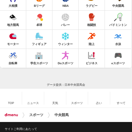
大相撲
Bリーグ
NBA
ラグビー
中央競馬
地方競馬
卓球
バレー
格闘技
バドミントン
モーター
フィギュア
ウィンター
陸上
水泳
自転車
学生スポーツ
Doスポーツ
ビジネス
eスポーツ
データ提供：日本中央競馬会
TOP
ニュース
天気
スポーツ
占い
すべて
スポーツ
中央競馬
サイトご利用にあたって