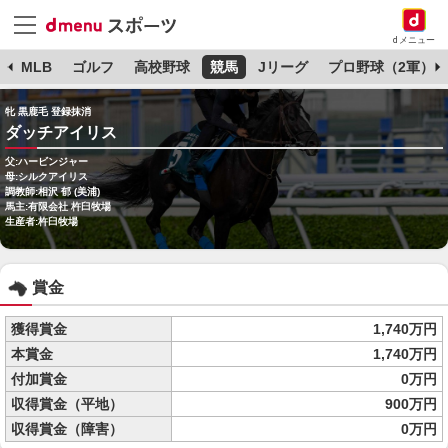
dメニュー
球
MLB
ゴルフ
高校野球
競馬
Jリーグ
プロ野球（2軍）
牝 黒鹿毛 登録抹消
ダッチアイリス
父:ハービンジャー
母:シルクアイリス
調教師:相沢 郁 (美浦)
馬主:有限会社 杵臼牧場
生産者:杵臼牧場
賞金
獲得賞金
1,740万円
本賞金
1,740万円
付加賞金
0万円
収得賞金（平地）
900万円
収得賞金（障害）
0万円