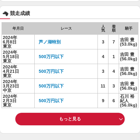
競走成績
人
着
年月日
レース
騎手
気
順
2024年
吉田 豊
6月8日
芦ノ湖特別
3
7
(53.0kg)
東京
2024年
吉田 豊
5月18日
500万円以下
4
1
(56.0kg)
東京
2024年
吉田 豊
4月21日
500万円以下
3
4
(56.0kg)
東京
2024年
吉田 豊
3月23日
500万円以下
11
3
(56.0kg)
中京
2024年
石川 裕
2月3日
500万円以下
9
6
紀人
東京
(56.0kg)
もっと見る