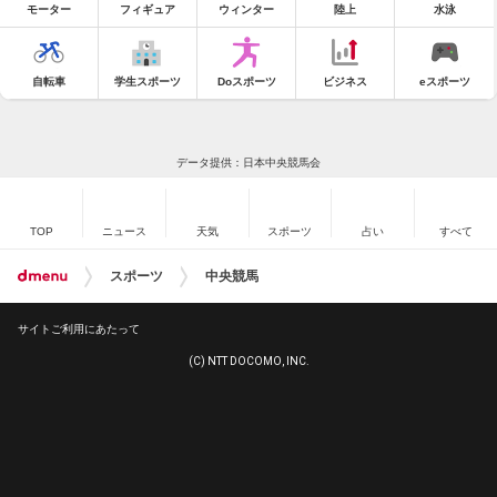
モーター
フィギュア
ウィンター
陸上
水泳
自転車
学生スポーツ
Doスポーツ
ビジネス
eスポーツ
データ提供：日本中央競馬会
TOP
ニュース
天気
スポーツ
占い
すべて
スポーツ
中央競馬
サイトご利用にあたって
(C) NTT DOCOMO, INC.