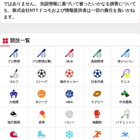
ではありません。 当該情報に基づいて被ったいかなる損害について
も、株式会社NTTドコモおよび情報提供者は一切の責任を負いかね
ます。
競技一覧
プロ野球
プロ野球(2軍)
MLB
高校野球
侍ジャパン
ゴルフ
Jリーグ
海外サッカー
日本代表
テニス
大相撲
Bリーグ
NBA
ラグビー
中央競馬
地方競馬
卓球
バレー
格闘技
バドミントン