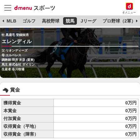
dメニュー
球
MLB
ゴルフ
高校野球
競馬
Jリーグ
プロ野球（2軍）
牡 黒鹿毛 登録抹消
エレンディル
父:リオンディーズ
母:エルベレス
調教師:羽月 友彦 (栗東)
馬主:株式会社 ダイリン
生産者:谷川牧場
賞金
獲得賞金
0万円
本賞金
0万円
付加賞金
0万円
収得賞金（平地）
0万円
収得賞金（障害）
0万円