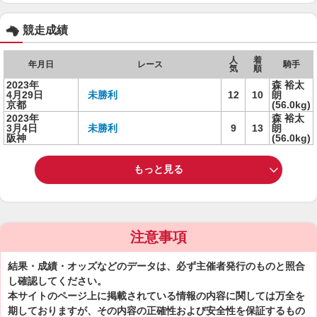
競走成績
人
着
年月日
レース
騎手
気
順
2023年
森 裕太
4月29日
未勝利
12
10
朗
京都
(56.0kg)
2023年
森 裕太
3月4日
未勝利
9
13
朗
阪神
(56.0kg)
もっと見る
注意事項
結果・成績・オッズなどのデータは、必ず主催者発行のものと照合
し確認してください。
本サイトのページ上に掲載されている情報の内容に関しては万全を
期しておりますが、その内容の正確性および安全性を保証するもの