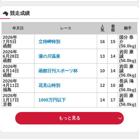
競走成績
人
着
年月日
レース
騎手
気
順
2026年
国分 恭
7月5日
立待岬特別
16
15
介
函館
(56.0kg)
2026年
岩田 康
6月28日
湯の川温泉
13
14
誠
函館
(56.0kg)
2026年
岩田 康
6月14日
函館日刊スポーツ杯
10
14
誠
函館
(56.0kg)
2026年
長浜 鴻
4月11日
花見山特別
12
10
緒
福島
(56.0kg)
2026年
岩田 康
1月17日
1000万円以下
14
17
誠
京都
(56.0kg)
もっと見る