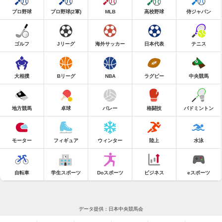
プロ野球
プロ野球(2軍)
MLB
高校野球
侍ジャパン
ゴルフ
Jリーグ
海外サッカー
日本代表
テニス
大相撲
Bリーグ
NBA
ラグビー
中央競馬
地方競馬
卓球
バレー
格闘技
バドミントン
モーター
フィギュア
ウィンター
陸上
水泳
自転車
学生スポーツ
Doスポーツ
ビジネス
eスポーツ
データ提供：日本中央競馬会