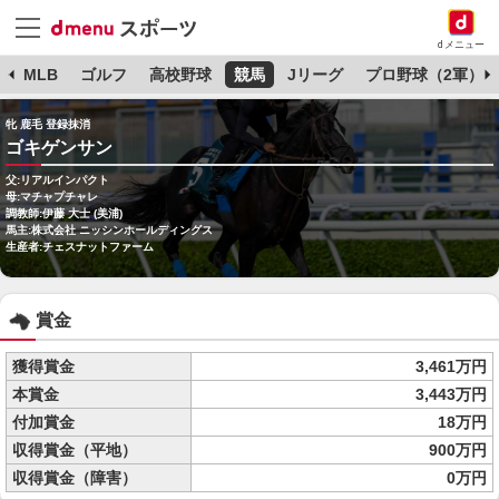
dメニュー
球
MLB
ゴルフ
高校野球
競馬
Jリーグ
プロ野球（2軍）
牝 鹿毛 登録抹消
ゴキゲンサン
父:リアルインパクト
母:マチャプチャレ
調教師:伊藤 大士 (美浦)
馬主:株式会社 ニッシンホールディングス
生産者:チェスナットファーム
賞金
獲得賞金
3,461万円
本賞金
3,443万円
付加賞金
18万円
収得賞金（平地）
900万円
収得賞金（障害）
0万円