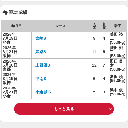
競走成績
人
着
年月日
レース
騎手
気
順
2026年
菱田 裕
7月19日
宮崎S
9
4
二
小倉
(55.0kg)
2026年
菱田 裕
6月21日
姫路S
11
9
二
阪神
(58.0kg)
2026年
田口 貫
5月16日
上賀茂S
12
7
太
京都
(58.0kg)
2026年
富田 暁
3月15日
甲南S
6
4
(55.0kg)
阪神
2026年
浜中 俊
2月21日
小倉城Ｓ
5
3
(58.0kg)
小倉
もっと見る