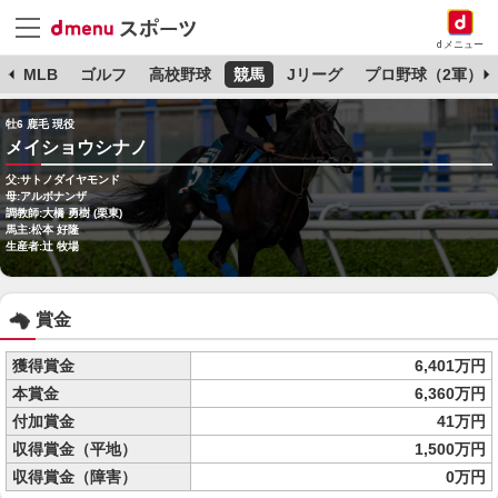
dメニュー
球
MLB
ゴルフ
高校野球
競馬
Jリーグ
プロ野球（2軍）
牡6 鹿毛 現役
メイショウシナノ
父:サトノダイヤモンド
母:アルボナンザ
調教師:大橋 勇樹 (栗東)
馬主:松本 好隆
生産者:辻 牧場
賞金
獲得賞金
6,401万円
本賞金
6,360万円
付加賞金
41万円
収得賞金（平地）
1,500万円
収得賞金（障害）
0万円