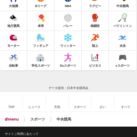
大相撲
Bリーグ
NBA
ラグビー
中央競馬
地方競馬
卓球
バレー
格闘技
バドミントン
モーター
フィギュア
ウィンター
陸上
水泳
自転車
学生スポーツ
Doスポーツ
ビジネス
eスポーツ
データ提供：日本中央競馬会
TOP
ニュース
天気
スポーツ
占い
すべて
スポーツ
中央競馬
サイトご利用にあたって