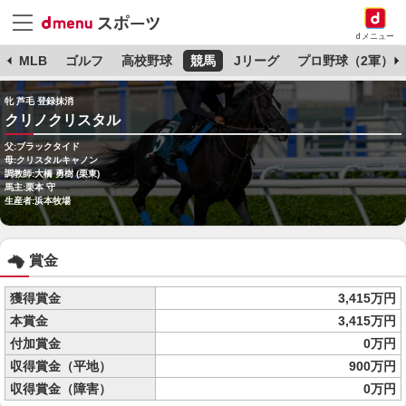
dメニュー
球
MLB
ゴルフ
高校野球
競馬
Jリーグ
プロ野球（2軍）
牝 芦毛 登録抹消
クリノクリスタル
父:ブラックタイド
母:クリスタルキャノン
調教師:大橋 勇樹 (栗東)
馬主:栗本 守
生産者:浜本牧場
賞金
獲得賞金
3,415万円
本賞金
3,415万円
付加賞金
0万円
収得賞金（平地）
900万円
収得賞金（障害）
0万円