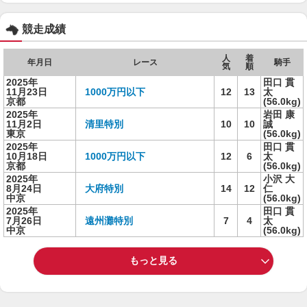
競走成績
人
着
年月日
レース
騎手
気
順
2025年
田口 貫
11月23日
1000万円以下
12
13
太
京都
(56.0kg)
2025年
岩田 康
11月2日
清里特別
10
10
誠
東京
(56.0kg)
2025年
田口 貫
10月18日
1000万円以下
12
6
太
京都
(56.0kg)
2025年
小沢 大
8月24日
大府特別
14
12
仁
中京
(56.0kg)
2025年
田口 貫
7月26日
遠州灘特別
7
4
太
中京
(56.0kg)
もっと見る