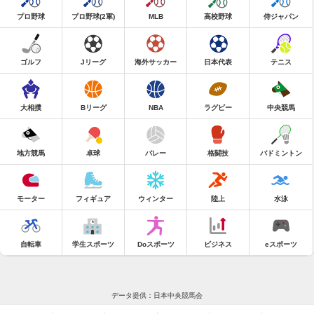
プロ野球
プロ野球(2軍)
MLB
高校野球
侍ジャパン
ゴルフ
Jリーグ
海外サッカー
日本代表
テニス
大相撲
Bリーグ
NBA
ラグビー
中央競馬
地方競馬
卓球
バレー
格闘技
バドミントン
モーター
フィギュア
ウィンター
陸上
水泳
自転車
学生スポーツ
Doスポーツ
ビジネス
eスポーツ
データ提供：日本中央競馬会