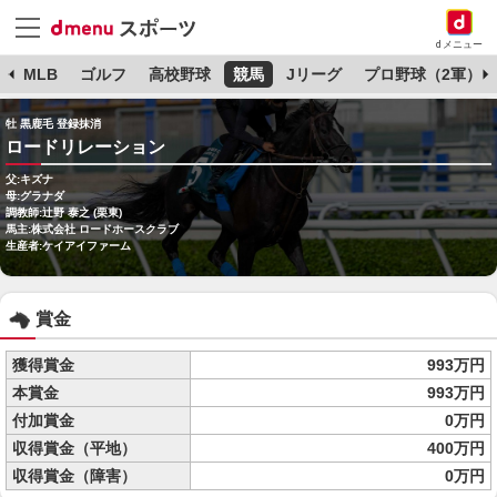
dメニュー
球
MLB
ゴルフ
高校野球
競馬
Jリーグ
プロ野球（2軍）
牡 黒鹿毛 登録抹消
ロードリレーション
父:キズナ
母:グラナダ
調教師:辻野 泰之 (栗東)
馬主:株式会社 ロードホースクラブ
生産者:ケイアイファーム
賞金
獲得賞金
993万円
本賞金
993万円
付加賞金
0万円
収得賞金（平地）
400万円
収得賞金（障害）
0万円