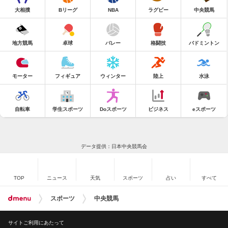
大相撲
Bリーグ
NBA
ラグビー
中央競馬
地方競馬
卓球
バレー
格闘技
バドミントン
モーター
フィギュア
ウィンター
陸上
水泳
自転車
学生スポーツ
Doスポーツ
ビジネス
eスポーツ
データ提供：日本中央競馬会
TOP
ニュース
天気
スポーツ
占い
すべて
スポーツ
中央競馬
サイトご利用にあたって