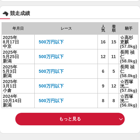
競走成績
人
着
年月日
レース
騎手
気
順
2025年
☆高杉
8月17日
500万円以下
16
15
吏麒
中京
(57.0kg)
2025年
長岡 禎
5月25日
500万円以下
12
11
仁
新潟
(58.0kg)
2025年
長岡 禎
5月3日
500万円以下
6
5
仁
新潟
(58.0kg)
2025年
☆西塚
3月1日
500万円以下
9
12
洸二
小倉
(57.0kg)
2024年
☆西塚
10月14日
500万円以下
8
8
洸二
新潟
(56.0kg)
もっと見る