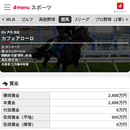
dメニュー
球
MLB
ゴルフ
高校野球
競馬
Jリーグ
プロ野球（2軍）
牝5 芦毛 現役
カフェアローロ
父:ダンカーク
母:カフェローレル
調教師:古賀 慎明 (美浦)
馬主:西川 光一
生産者:三石橋本牧場
賞金
獲得賞金
2,888万円
本賞金
2,888万円
付加賞金
0万円
収得賞金（平地）
900万円
収得賞金（障害）
0万円