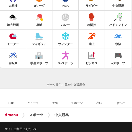
大相撲
Bリーグ
NBA
ラグビー
中央競馬
地方競馬
卓球
バレー
格闘技
バドミントン
モーター
フィギュア
ウィンター
陸上
水泳
自転車
学生スポーツ
Doスポーツ
ビジネス
eスポーツ
データ提供：日本中央競馬会
TOP
ニュース
天気
スポーツ
占い
すべて
スポーツ
中央競馬
サイトご利用にあたって