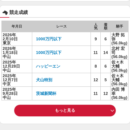
競走成績
人
着
年月日
レース
騎手
気
順
2026年
大野 拓
2月10日
1000万円以下
9
6
弥
東京
(56.0kg)
2026年
北村 宏
1月18日
1000万円以下
11
14
司
中山
(56.0kg)
2025年
佐々木
12月28日
ハッピーエン
8
6
大輔
中山
(56.0kg)
2025年
佐々木
12月7日
犬山特別
12
5
大輔
中京
(56.0kg)
2025年
内田 博
9月28日
茨城新聞杯
11
12
幸
中山
(56.0kg)
もっと見る