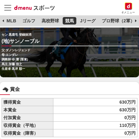
dメニュー
球
MLB
ゴルフ
高校野球
競馬
Jリーグ
プロ野球（2軍）
セン 黒鹿毛 登録抹消
(地)サンノーブル
父:ダノンレジェンド
母:エンダレ
調教師:谷 潔 (栗東)
馬主:加藤 信之
生産者:高岸 順一
賞金
獲得賞金
630万円
本賞金
630万円
付加賞金
0万円
収得賞金（平地）
110万円
収得賞金（障害）
0万円