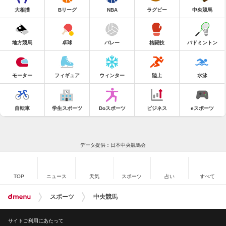
大相撲
Bリーグ
NBA
ラグビー
中央競馬
地方競馬
卓球
バレー
格闘技
バドミントン
モーター
フィギュア
ウィンター
陸上
水泳
自転車
学生スポーツ
Doスポーツ
ビジネス
eスポーツ
データ提供：日本中央競馬会
TOP
ニュース
天気
スポーツ
占い
すべて
スポーツ
中央競馬
サイトご利用にあたって