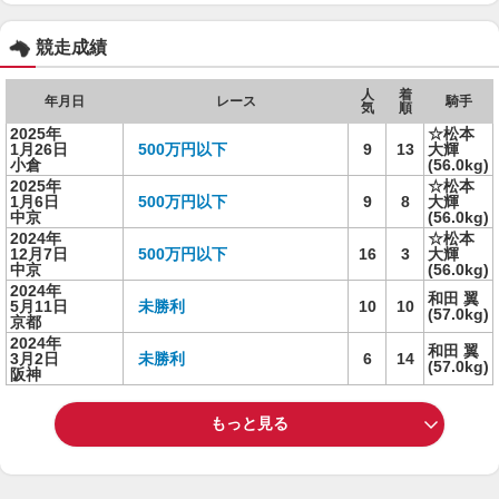
競走成績
人
着
年月日
レース
騎手
気
順
2025年
☆松本
1月26日
500万円以下
9
13
大輝
小倉
(56.0kg)
2025年
☆松本
1月6日
500万円以下
9
8
大輝
中京
(56.0kg)
2024年
☆松本
12月7日
500万円以下
16
3
大輝
中京
(56.0kg)
2024年
和田 翼
5月11日
未勝利
10
10
(57.0kg)
京都
2024年
和田 翼
3月2日
未勝利
6
14
(57.0kg)
阪神
もっと見る