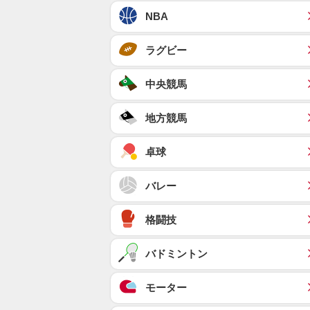
NBA
ラグビー
中央競馬
地方競馬
卓球
バレー
格闘技
バドミントン
モーター