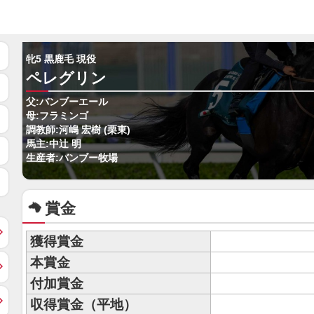
牝5 黒鹿毛 現役
ペレグリン
父:バンブーエール
母:フラミンゴ
調教師:河嶋 宏樹 (栗東)
馬主:中辻 明
生産者:バンブー牧場
賞金
獲得賞金
本賞金
付加賞金
収得賞金（平地）