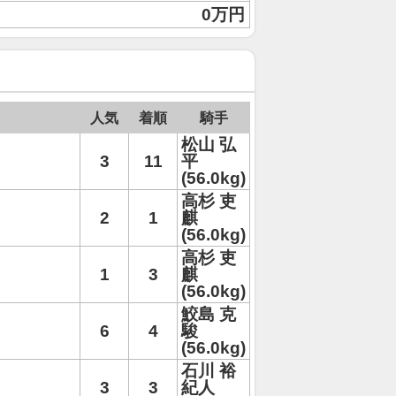
0万円
人気
着順
騎手
松山 弘
3
11
平
(56.0kg)
高杉 吏
2
1
麒
(56.0kg)
高杉 吏
1
3
麒
(56.0kg)
鮫島 克
6
4
駿
(56.0kg)
石川 裕
3
3
紀人