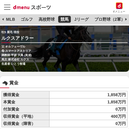
dメニュー
球
MLB
ゴルフ
高校野球
競馬
Jリーグ
プロ野球（2軍）
牡5 栗毛 現役
ルクスアドラー
父:オルフェーヴル
母:スマートアストリア
調教師:平岩 大典 (美浦)
馬主:株式会社 ルクス
生産者:いとう牧場
賞金
獲得賞金
1,858万円
本賞金
1,858万円
付加賞金
0万円
収得賞金（平地）
400万円
収得賞金（障害）
0万円