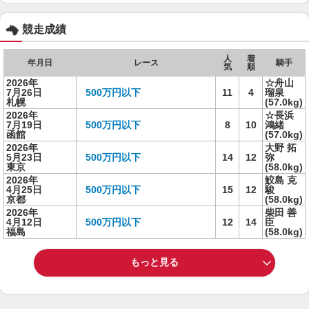
競走成績
人
着
年月日
レース
騎手
気
順
2026年
☆舟山
7月26日
500万円以下
11
4
瑠泉
札幌
(57.0kg)
2026年
☆長浜
7月19日
500万円以下
8
10
鴻緒
函館
(57.0kg)
2026年
大野 拓
5月23日
500万円以下
14
12
弥
東京
(58.0kg)
2026年
鮫島 克
4月25日
500万円以下
15
12
駿
京都
(58.0kg)
2026年
柴田 善
4月12日
500万円以下
12
14
臣
福島
(58.0kg)
もっと見る