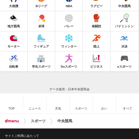
大相撲
Bリーグ
NBA
ラグビー
中央競馬
地方競馬
卓球
バレー
格闘技
バドミントン
モーター
フィギュア
ウィンター
陸上
水泳
自転車
学生スポーツ
Doスポーツ
ビジネス
eスポーツ
データ提供：日本中央競馬会
TOP
ニュース
天気
スポーツ
占い
すべて
スポーツ
中央競馬
サイトご利用にあたって