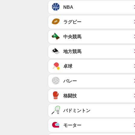
NBA
ラグビー
中央競馬
地方競馬
卓球
バレー
格闘技
バドミントン
モーター