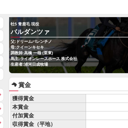
牡5 青鹿毛 現役
バルダンツァ
父:ドリームバレンチノ
母:クイーンキセキ
調教師:高橋 一哉 (栗東)
馬主:ライオンレースホース 株式会社
生産者:浦河日成牧場
賞金
獲得賞金
本賞金
付加賞金
収得賞金（平地）