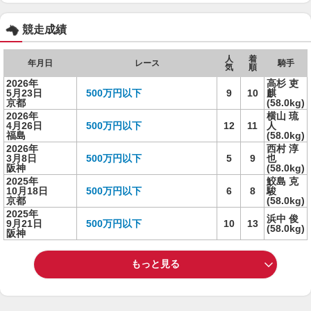
競走成績
人
着
年月日
レース
騎手
気
順
2026年
高杉 吏
5月23日
500万円以下
9
10
麒
京都
(58.0kg)
2026年
横山 琉
4月26日
500万円以下
12
11
人
福島
(58.0kg)
2026年
西村 淳
3月8日
500万円以下
5
9
也
阪神
(58.0kg)
2025年
鮫島 克
10月18日
500万円以下
6
8
駿
京都
(58.0kg)
2025年
浜中 俊
9月21日
500万円以下
10
13
(58.0kg)
阪神
もっと見る