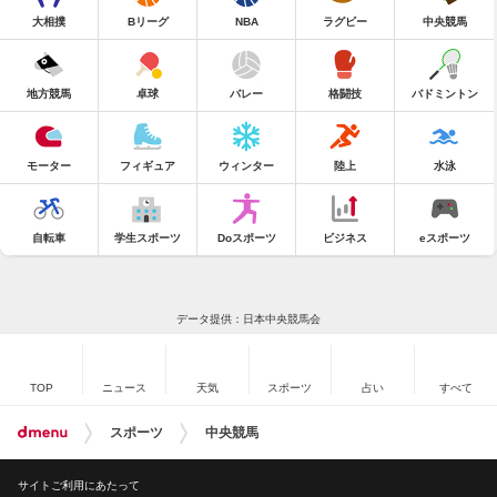
大相撲
Bリーグ
NBA
ラグビー
中央競馬
地方競馬
卓球
バレー
格闘技
バドミントン
モーター
フィギュア
ウィンター
陸上
水泳
自転車
学生スポーツ
Doスポーツ
ビジネス
eスポーツ
データ提供：日本中央競馬会
TOP
ニュース
天気
スポーツ
占い
すべて
スポーツ
中央競馬
サイトご利用にあたって