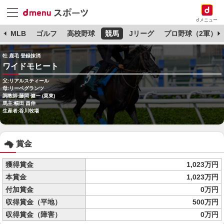
dメニュー
球
MLB
ゴルフ
高校野球
競馬
Jリーグ
プロ野球（2軍）
牡 鹿毛 登録抹消
ワイドモヒート
父:リアルスティール
母:リーベグランツ
調教師:藤岡 健一 (栗東)
馬主:幅田 昌伸
生産者:谷川牧場
賞金
獲得賞金
1,023万円
本賞金
1,023万円
付加賞金
0万円
収得賞金（平地）
500万円
収得賞金（障害）
0万円