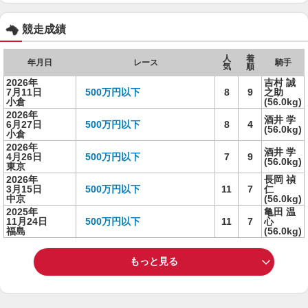
競走成績
人
着
年月日
レース
騎手
気
順
2026年
吉村 誠
7月11日
500万円以下
8
9
之助
小倉
(56.0kg)
2026年
酒井 学
6月27日
500万円以下
8
4
(56.0kg)
小倉
2026年
酒井 学
4月26日
500万円以下
7
9
(56.0kg)
東京
2026年
長岡 禎
3月15日
500万円以下
11
7
仁
中京
(56.0kg)
2025年
亀田 温
11月24日
500万円以下
11
7
心
福島
(56.0kg)
もっと見る