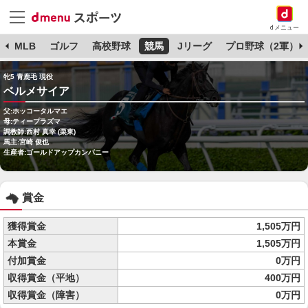
dメニュー
球
MLB
ゴルフ
高校野球
競馬
Jリーグ
プロ野球（2軍）
牝5 青鹿毛 現役
ベルメサイア
父:ホッコータルマエ
母:ティープラズマ
調教師:西村 真幸 (栗東)
馬主:宮崎 俊也
生産者:ゴールドアップカンパニー
賞金
獲得賞金
1,505万円
本賞金
1,505万円
付加賞金
0万円
収得賞金（平地）
400万円
収得賞金（障害）
0万円