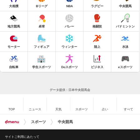
大相撲
Bリーグ
NBA
ラグビー
中央競馬
地方競馬
卓球
バレー
格闘技
バドミントン
モーター
フィギュア
ウィンター
陸上
水泳
自転車
学生スポーツ
Doスポーツ
ビジネス
eスポーツ
データ提供：日本中央競馬会
TOP
ニュース
天気
スポーツ
占い
すべて
スポーツ
中央競馬
サイトご利用にあたって