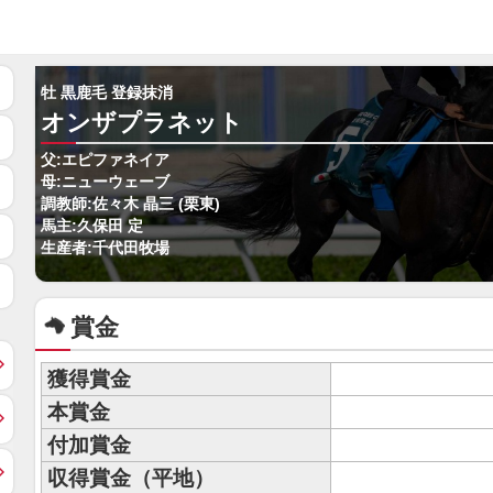
牡 黒鹿毛 登録抹消
オンザプラネット
父:エピファネイア
母:ニューウェーブ
調教師:佐々木 晶三 (栗東)
馬主:久保田 定
生産者:千代田牧場
賞金
獲得賞金
本賞金
付加賞金
収得賞金（平地）