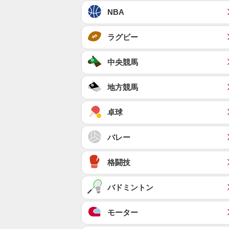
NBA
ラグビー
中央競馬
地方競馬
卓球
バレー
格闘技
バドミントン
モーター