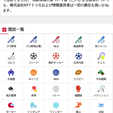
も、株式会社NTTドコモおよび情報提供者は一切の責任を負いかね
ます。
競技一覧
プロ野球
プロ野球(2軍)
MLB
高校野球
侍ジャパン
ゴルフ
Jリーグ
海外サッカー
日本代表
テニス
大相撲
Bリーグ
NBA
ラグビー
中央競馬
地方競馬
卓球
バレー
格闘技
バドミントン
モーター
フィギュア
ウィンター
陸上
水泳