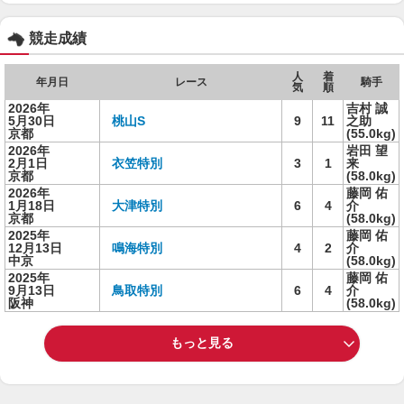
競走成績
人
着
年月日
レース
騎手
気
順
2026年
吉村 誠
5月30日
桃山S
9
11
之助
京都
(55.0kg)
2026年
岩田 望
2月1日
衣笠特別
3
1
来
京都
(58.0kg)
2026年
藤岡 佑
1月18日
大津特別
6
4
介
京都
(58.0kg)
2025年
藤岡 佑
12月13日
鳴海特別
4
2
介
中京
(58.0kg)
2025年
藤岡 佑
9月13日
鳥取特別
6
4
介
阪神
(58.0kg)
もっと見る