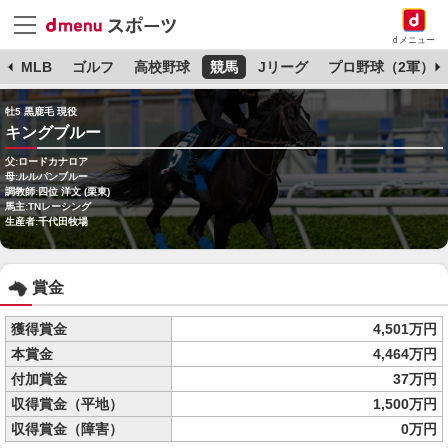
dメニュー
球
MLB
ゴルフ
高校野球
競馬
Jリーグ
プロ野球（2軍）
牡5 黒鹿毛 現役
キングブルー
父:ロードカナロア
母:ルルパンブルー
調教師:四位 洋文 (栗東)
馬主:TNレーシング
生産者:千代田牧場
賞金
獲得賞金
4,501万円
本賞金
4,464万円
付加賞金
37万円
収得賞金（平地）
1,500万円
収得賞金（障害）
0万円