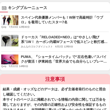
キングブルーニュース
スペイン代表優勝メンバーも！W杯で高級時計「ウブ
ロ」を着用していたスター7名
Qoly 7月23日 12時30分
ドゥーカス「RELOADED+NEO」は“やさしい飛び
系”1W！ カーボン内蔵Wフェースで低スピンと軟打感を
両立【人気ゴルフ工房のおすすめクラブをキング・オ
みんなのゴルフダイジェスト 6月2日 12時0分
ブ・試打が語る】
PUMA、『ショータイムパック』で“左右色違い”スパイ
クが復活！伊東純也「世界大会でも自分らしいプレーを
見せたい」
Qoly 5月22日 14時0分
注意事項
結果・成績・オッズなどのデータは、必ず主催者発行のものと照合
し確認してください。
本サイトのページ上に掲載されている情報の内容に関しては万全を
期しておりますが、その内容の正確性および安全性を保証するもの
ではありません。 当該情報に基づいて被ったいかなる損害について