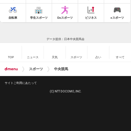
自転車
学生スポーツ
Doスポーツ
ビジネス
eスポーツ
データ提供：日本中央競馬会
TOP
ニュース
天気
スポーツ
占い
すべて
スポーツ
中央競馬
サイトご利用にあたって
(C) NTT DOCOMO, INC.