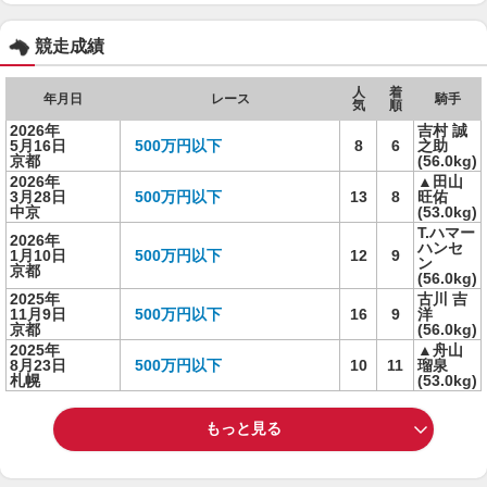
競走成績
人
着
年月日
レース
騎手
気
順
2026年
吉村 誠
5月16日
500万円以下
8
6
之助
京都
(56.0kg)
2026年
▲田山
3月28日
500万円以下
13
8
旺佑
中京
(53.0kg)
T.ハマー
2026年
ハンセ
1月10日
500万円以下
12
9
ン
京都
(56.0kg)
2025年
古川 吉
11月9日
500万円以下
16
9
洋
京都
(56.0kg)
2025年
▲舟山
8月23日
500万円以下
10
11
瑠泉
札幌
(53.0kg)
もっと見る