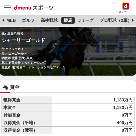
dメニュー
球
MLB
ゴルフ
高校野球
競馬
Jリーグ
プロ野球（2軍）
牝5 黒鹿毛 現役
シャーリーゴールド
父:エピファネイア
母:ボニーゴールド
調教師:佐藤 悠太 (栗東)
馬主:有限会社 シルクレーシング
生産者:(有)社台コーポレーション白老ファーム
賞金
獲得賞金
1,183万円
本賞金
1,183万円
付加賞金
0万円
収得賞金（平地）
400万円
収得賞金（障害）
0万円