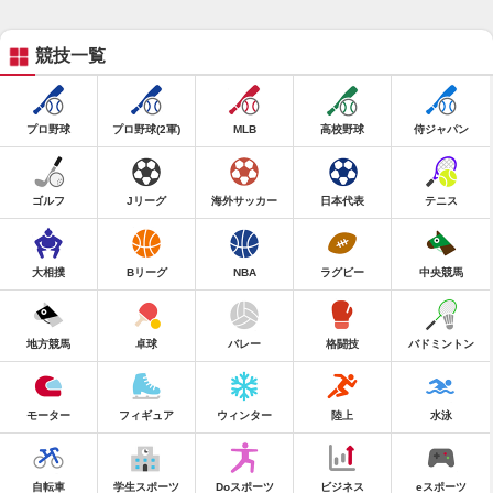
競技一覧
プロ野球
プロ野球(2軍)
MLB
高校野球
侍ジャパン
ゴルフ
Jリーグ
海外サッカー
日本代表
テニス
大相撲
Bリーグ
NBA
ラグビー
中央競馬
地方競馬
卓球
バレー
格闘技
バドミントン
モーター
フィギュア
ウィンター
陸上
水泳
自転車
学生スポーツ
Doスポーツ
ビジネス
eスポーツ