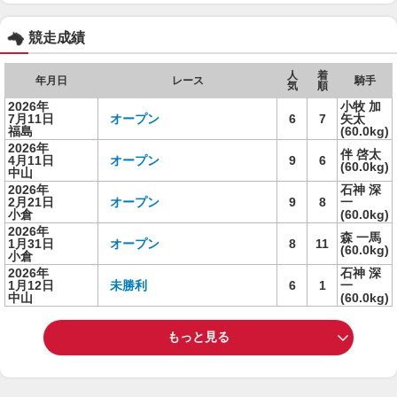
競走成績
人
着
年月日
レース
騎手
気
順
2026年
小牧 加
7月11日
オープン
6
7
矢太
福島
(60.0kg)
2026年
伴 啓太
4月11日
オープン
9
6
(60.0kg)
中山
2026年
石神 深
2月21日
オープン
9
8
一
小倉
(60.0kg)
2026年
森 一馬
1月31日
オープン
8
11
(60.0kg)
小倉
2026年
石神 深
1月12日
未勝利
6
1
一
中山
(60.0kg)
もっと見る