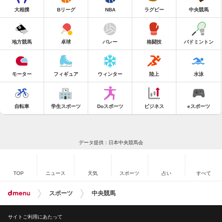
大相撲
Bリーグ
NBA
ラグビー
中央競馬
地方競馬
卓球
バレー
格闘技
バドミントン
モーター
フィギュア
ウィンター
陸上
水泳
自転車
学生スポーツ
Doスポーツ
ビジネス
eスポーツ
データ提供：日本中央競馬会
TOP
ニュース
天気
スポーツ
占い
すべて
スポーツ
中央競馬
サイトご利用にあたって