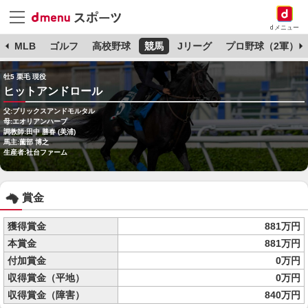
dメニュー
球
MLB
ゴルフ
高校野球
競馬
Jリーグ
プロ野球（2軍）
牡5 栗毛 現役
ヒットアンドロール
父:ブリックスアンドモルタル
母:エオリアンハープ
調教師:田中 勝春 (美浦)
馬主:薗部 博之
生産者:社台ファーム
賞金
獲得賞金
881万円
本賞金
881万円
付加賞金
0万円
収得賞金（平地）
0万円
収得賞金（障害）
840万円