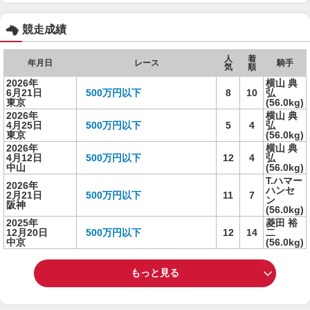
競走成績
人
着
年月日
レース
騎手
気
順
2026年
横山 典
6月21日
500万円以下
8
10
弘
東京
(56.0kg)
2026年
横山 典
4月25日
500万円以下
5
4
弘
東京
(56.0kg)
2026年
横山 典
4月12日
500万円以下
12
4
弘
中山
(56.0kg)
T.ハマー
2026年
ハンセ
2月21日
500万円以下
11
7
ン
阪神
(56.0kg)
2025年
菱田 裕
12月20日
500万円以下
12
14
二
中京
(56.0kg)
もっと見る