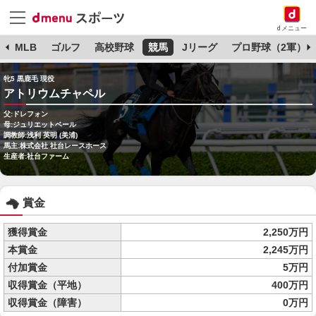
dメニュー
球
MLB
ゴルフ
高校野球
競馬
Jリーグ
プロ野球（2軍）
牝5 黒鹿毛 現役
アトリウムチャペル
父:ドレフォン
母:ジュリエットベール
調教師:浅利 英明 (美浦)
馬主:株式会社 社台レースホース
生産者:社台ファーム
賞金
獲得賞金
2,250万円
本賞金
2,245万円
付加賞金
5万円
収得賞金（平地）
400万円
収得賞金（障害）
0万円