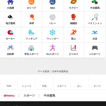
大相撲
Bリーグ
NBA
ラグビー
中央競馬
地方競馬
卓球
バレー
格闘技
バドミントン
モーター
フィギュア
ウィンター
陸上
水泳
自転車
学生スポーツ
Doスポーツ
ビジネス
eスポーツ
データ提供：日本中央競馬会
TOP
ニュース
天気
スポーツ
占い
すべて
スポーツ
中央競馬