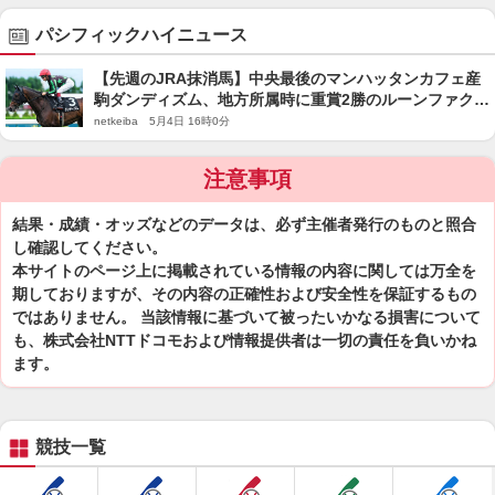
パシフィックハイニュース
【先週のJRA抹消馬】中央最後のマンハッタンカフェ産
駒ダンディズム、地方所属時に重賞2勝のルーンファクタ
ーなど
netkeiba 5月4日 16時0分
注意事項
結果・成績・オッズなどのデータは、必ず主催者発行のものと照合
し確認してください。
本サイトのページ上に掲載されている情報の内容に関しては万全を
期しておりますが、その内容の正確性および安全性を保証するもの
ではありません。 当該情報に基づいて被ったいかなる損害について
も、株式会社NTTドコモおよび情報提供者は一切の責任を負いかね
ます。
競技一覧