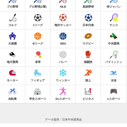
プロ野球
プロ野球(2軍)
MLB
高校野球
侍ジャパン
ゴルフ
Jリーグ
海外サッカー
日本代表
テニス
大相撲
Bリーグ
NBA
ラグビー
中央競馬
地方競馬
卓球
バレー
格闘技
バドミントン
モーター
フィギュア
ウィンター
陸上
水泳
自転車
学生スポーツ
Doスポーツ
ビジネス
eスポーツ
データ提供：日本中央競馬会