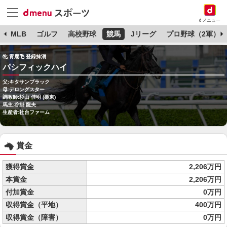
dメニュー
球
MLB
ゴルフ
高校野球
競馬
Jリーグ
プロ野球（2軍）
牝 青鹿毛 登録抹消
パシフィックハイ
父:キタサンブラック
母:デロングスター
調教師:杉山 佳明 (栗東)
馬主:谷掛 龍夫
生産者:社台ファーム
賞金
獲得賞金
2,206万円
本賞金
2,206万円
付加賞金
0万円
収得賞金（平地）
400万円
収得賞金（障害）
0万円