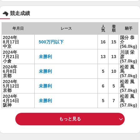
競走成績
人
着
年月日
レース
騎手
気
順
2024年
国分 恭
8月17日
500万円以下
16
15
介
中京
(56.0kg)
2024年
川須 栄
7月21日
未勝利
13
13
彦
小倉
(57.0kg)
2024年
松若 風
6月8日
未勝利
5
10
馬
京都
(57.0kg)
2024年
松若 風
5月12日
未勝利
6
5
馬
京都
(57.0kg)
2024年
松若 風
4月14日
未勝利
5
7
馬
阪神
(57.0kg)
もっと見る