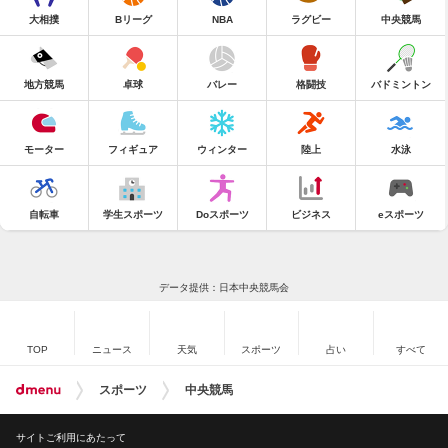
大相撲
Bリーグ
NBA
ラグビー
中央競馬
地方競馬
卓球
バレー
格闘技
バドミントン
モーター
フィギュア
ウィンター
陸上
水泳
自転車
学生スポーツ
Doスポーツ
ビジネス
eスポーツ
データ提供：日本中央競馬会
TOP
ニュース
天気
スポーツ
占い
すべて
スポーツ
中央競馬
サイトご利用にあたって