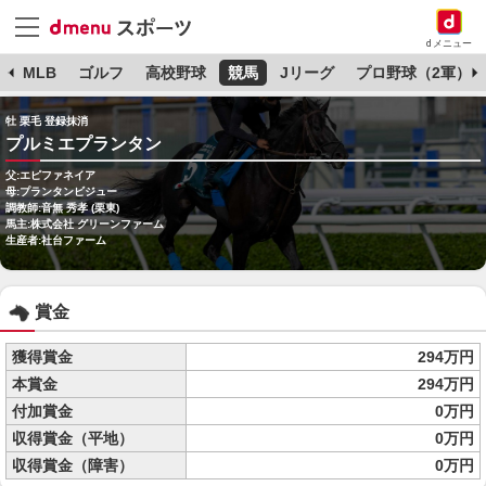
dメニュー
球
MLB
ゴルフ
高校野球
競馬
Jリーグ
プロ野球（2軍）
牡 栗毛 登録抹消
プルミエプランタン
父:エピファネイア
母:プランタンビジュー
調教師:音無 秀孝 (栗東)
馬主:株式会社 グリーンファーム
生産者:社台ファーム
賞金
獲得賞金
294万円
本賞金
294万円
付加賞金
0万円
収得賞金（平地）
0万円
収得賞金（障害）
0万円