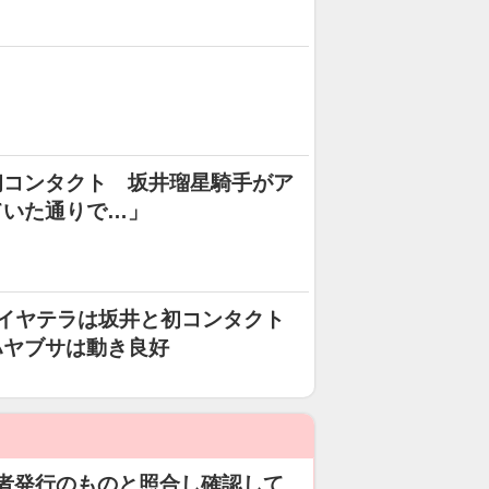
初コンタクト 坂井瑠星騎手がア
ていた通りで…」
イヤテラは坂井と初コンタクト
ハヤブサは動き良好
者発行のものと照合し確認して