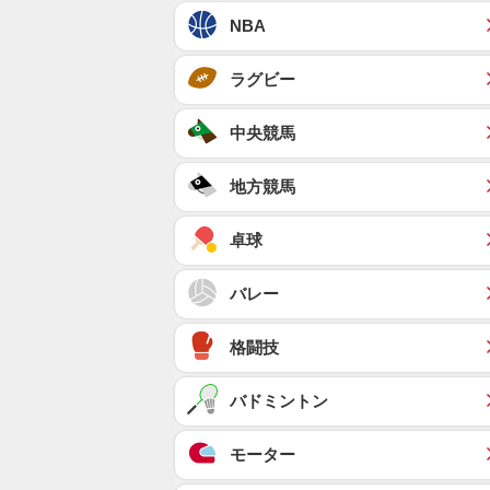
NBA
ラグビー
中央競馬
地方競馬
卓球
バレー
格闘技
バドミントン
モーター