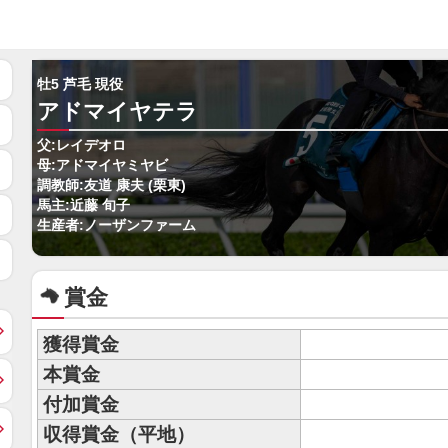
牡5 芦毛 現役
アドマイヤテラ
父:レイデオロ
母:アドマイヤミヤビ
調教師:友道 康夫 (栗東)
馬主:近藤 旬子
生産者:ノーザンファーム
賞金
獲得賞金
本賞金
付加賞金
収得賞金（平地）