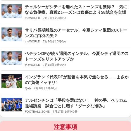
チェルシーがシティを離れたストーンズを獲得？ 気に
なる負傷癖。直近2シーズンは負傷により58試合を欠場
theWORLD 7月21日 22時0分
サリバ長期離脱のアーセナル、今夏シティ退団のストー
ンズに白羽の矢？
theWORLD 7月20日 10時0分
ベテランDFが続々退団のインテル、今夏シティ退団のス
トーンズをリストアップか
theWORLD 7月18日 9時30分
イングランド代表DFが監督を本気で焦らせる……まさか
の“負傷ドッキリ”
Qoly 7月18日 8時10分
アルゼンチンは「手段を選ばない」 神の手、ベッカム
退場誘発…試合ごとに増す「ダークな凄み」
FOOTBALL ZONE 7月17日 19時40分
注意事項