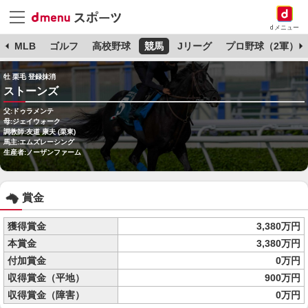
dメニュー
球
MLB
ゴルフ
高校野球
競馬
Jリーグ
プロ野球（2軍）
牡 栗毛 登録抹消
ストーンズ
父:ドゥラメンテ
母:ジェイウォーク
調教師:友道 康夫 (栗東)
馬主:エムズレーシング
生産者:ノーザンファーム
賞金
獲得賞金
3,380万円
本賞金
3,380万円
付加賞金
0万円
収得賞金（平地）
900万円
収得賞金（障害）
0万円