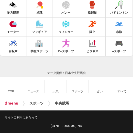
地方競馬
卓球
バレー
格闘技
バドミントン
モーター
フィギュア
ウィンター
陸上
水泳
自転車
学生スポーツ
Doスポーツ
ビジネス
eスポーツ
データ提供：日本中央競馬会
TOP
ニュース
天気
スポーツ
占い
すべて
スポーツ
中央競馬
サイトご利用にあたって
(C) NTT DOCOMO, INC.