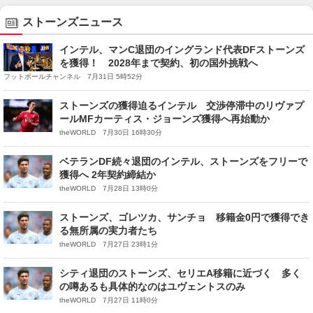
ストーンズニュース
インテル、マンC退団のイングランド代表DFストーンズ
を獲得！ 2028年まで契約、初の国外挑戦へ
フットボールチャンネル 7月31日 5時52分
ストーンズの獲得迫るインテル 交渉停滞中のリヴァプ
ールMFカーティス・ジョーンズ獲得へ再始動か
theWORLD 7月30日 16時30分
ベテランDF続々退団のインテル、ストーンズをフリーで
獲得へ 2年契約締結か
theWORLD 7月28日 13時0分
ストーンズ、ゴレツカ、サンチョ 移籍金0円で獲得でき
る無所属の実力者たち
theWORLD 7月27日 23時1分
シティ退団のストーンズ、セリエA移籍に近づく 多く
の噂あるも具体的なのはユヴェントスのみ
theWORLD 7月27日 11時0分