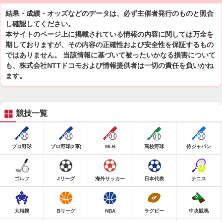
結果・成績・オッズなどのデータは、必ず主催者発行のものと照合
し確認してください。
本サイトのページ上に掲載されている情報の内容に関しては万全を
期しておりますが、その内容の正確性および安全性を保証するもの
ではありません。 当該情報に基づいて被ったいかなる損害について
も、株式会社NTTドコモおよび情報提供者は一切の責任を負いかね
ます。
競技一覧
プロ野球
プロ野球(2軍)
MLB
高校野球
侍ジャパン
ゴルフ
Jリーグ
海外サッカー
日本代表
テニス
大相撲
Bリーグ
NBA
ラグビー
中央競馬