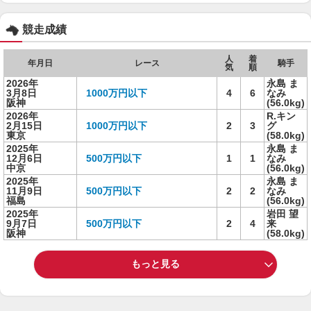
競走成績
人
着
年月日
レース
騎手
気
順
2026年
永島 ま
3月8日
1000万円以下
4
6
なみ
阪神
(56.0kg)
2026年
R.キン
2月15日
1000万円以下
2
3
グ
東京
(58.0kg)
2025年
永島 ま
12月6日
500万円以下
1
1
なみ
中京
(56.0kg)
2025年
永島 ま
11月9日
500万円以下
2
2
なみ
福島
(56.0kg)
2025年
岩田 望
9月7日
500万円以下
2
4
来
阪神
(58.0kg)
もっと見る