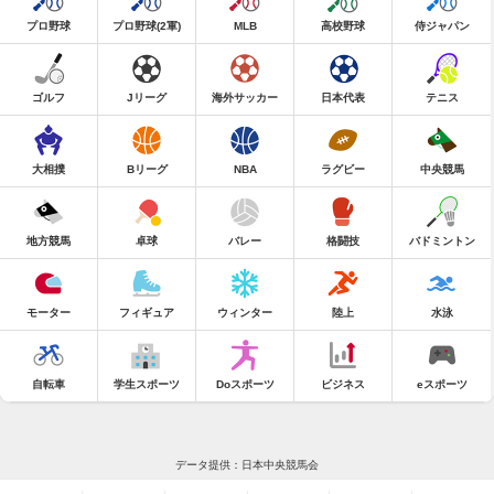
プロ野球
プロ野球(2軍)
MLB
高校野球
侍ジャパン
ゴルフ
Jリーグ
海外サッカー
日本代表
テニス
大相撲
Bリーグ
NBA
ラグビー
中央競馬
地方競馬
卓球
バレー
格闘技
バドミントン
モーター
フィギュア
ウィンター
陸上
水泳
自転車
学生スポーツ
Doスポーツ
ビジネス
eスポーツ
データ提供：日本中央競馬会