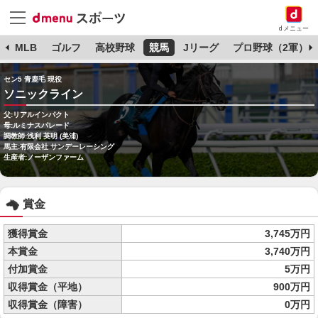
dメニュー
球
MLB
ゴルフ
高校野球
競馬
Jリーグ
プロ野球（2軍）
セン5 青鹿毛 現役
ソニックライン
父:リアルインパクト
母:ルミナスパレード
調教師:浅利 英明 (美浦)
馬主:有限会社 サンデーレーシング
生産者:ノーザンファーム
賞金
獲得賞金
3,745万円
本賞金
3,740万円
付加賞金
5万円
収得賞金（平地）
900万円
収得賞金（障害）
0万円