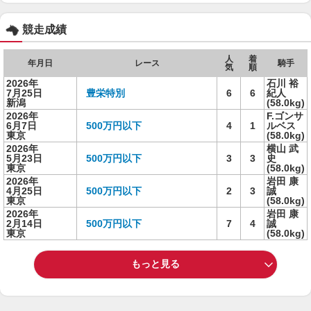
競走成績
人
着
年月日
レース
騎手
気
順
2026年
石川 裕
7月25日
豊栄特別
6
6
紀人
新潟
(58.0kg)
2026年
F.ゴンサ
6月7日
500万円以下
4
1
ルベス
東京
(58.0kg)
2026年
横山 武
5月23日
500万円以下
3
3
史
東京
(58.0kg)
2026年
岩田 康
4月25日
500万円以下
2
3
誠
東京
(58.0kg)
2026年
岩田 康
2月14日
500万円以下
7
4
誠
東京
(58.0kg)
もっと見る