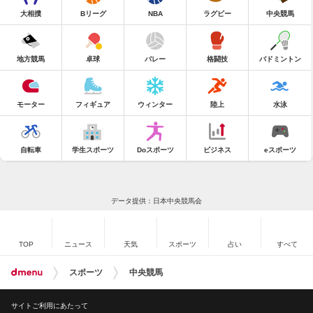
大相撲
Bリーグ
NBA
ラグビー
中央競馬
地方競馬
卓球
バレー
格闘技
バドミントン
モーター
フィギュア
ウィンター
陸上
水泳
自転車
学生スポーツ
Doスポーツ
ビジネス
eスポーツ
データ提供：日本中央競馬会
TOP
ニュース
天気
スポーツ
占い
すべて
スポーツ
中央競馬
サイトご利用にあたって