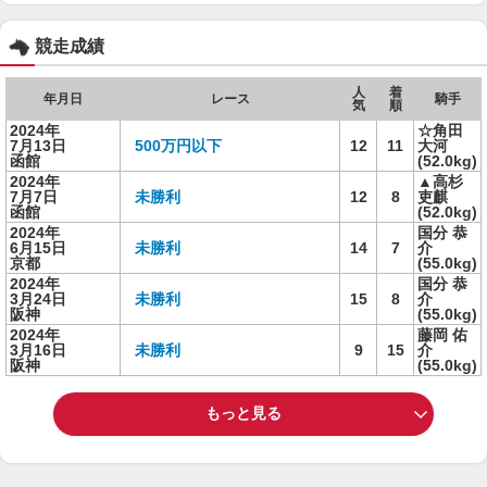
競走成績
人
着
年月日
レース
騎手
気
順
2024年
☆角田
7月13日
500万円以下
12
11
大河
函館
(52.0kg)
2024年
▲高杉
7月7日
未勝利
12
8
吏麒
函館
(52.0kg)
2024年
国分 恭
6月15日
未勝利
14
7
介
京都
(55.0kg)
2024年
国分 恭
3月24日
未勝利
15
8
介
阪神
(55.0kg)
2024年
藤岡 佑
3月16日
未勝利
9
15
介
阪神
(55.0kg)
もっと見る