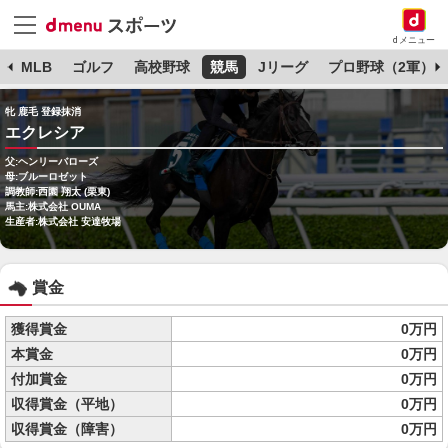
dメニュー
球
MLB
ゴルフ
高校野球
競馬
Jリーグ
プロ野球（2軍）
牝 鹿毛 登録抹消
エクレシア
父:ヘンリーバローズ
母:ブルーロゼット
調教師:西園 翔太 (栗東)
馬主:株式会社 OUMA
生産者:株式会社 安達牧場
賞金
獲得賞金
0万円
本賞金
0万円
付加賞金
0万円
収得賞金（平地）
0万円
収得賞金（障害）
0万円