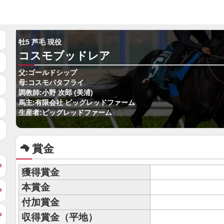
牡5 芦毛 現役
コスモブッドレア
父:ゴールドシップ
母:コスモバタフライ
調教師:小野 次郎 (美浦)
馬主:有限会社 ビッグレッドファーム
生産者:ビッグレッドファーム
賞金
獲得賞金
本賞金
付加賞金
収得賞金（平地）