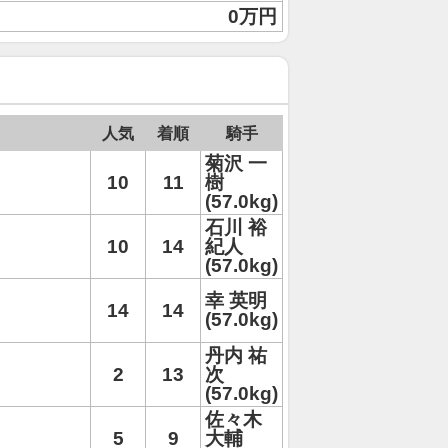
0万円
人気
着順
騎手
菊沢 一
10
11
樹
(57.0kg)
石川 裕
10
14
紀人
(57.0kg)
幸 英明
14
14
(57.0kg)
丹内 祐
2
13
次
(57.0kg)
佐々木
5
9
大輔