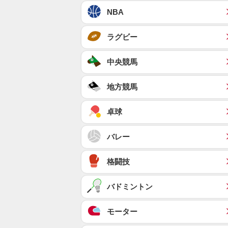
NBA
ラグビー
中央競馬
地方競馬
卓球
バレー
格闘技
バドミントン
モーター