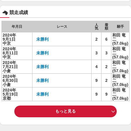
競走成績
人
着
年月日
レース
騎手
気
順
2024年
和田 竜
9月1日
未勝利
2
6
二
中京
(57.0kg)
2024年
和田 竜
8月11日
未勝利
3
3
二
中京
(57.0kg)
2024年
和田 竜
7月21日
未勝利
4
2
二
小倉
(57.0kg)
2024年
和田 竜
6月30日
未勝利
9
2
二
小倉
(57.0kg)
2024年
和田 竜
5月19日
未勝利
9
9
二
京都
(57.0kg)
もっと見る