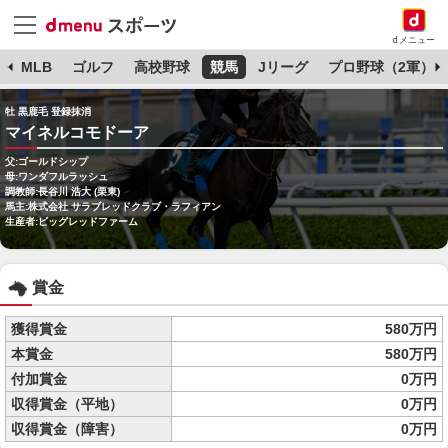
dメニュー
球
MLB
ゴルフ
高校野球
競馬
Jリーグ
プロ野球（2軍）
牡 黒鹿毛 登録抹消
マイネルコモドーア
父:ゴールドシップ
母:ワンダフルラッシュ
調教師:長谷川 浩大 (栗東)
馬主:株式会社 サラブレッドクラブ・ラフィアン
生産者:ビッグレッドファーム
賞金
獲得賞金
580万円
本賞金
580万円
付加賞金
0万円
収得賞金（平地）
0万円
収得賞金（障害）
0万円