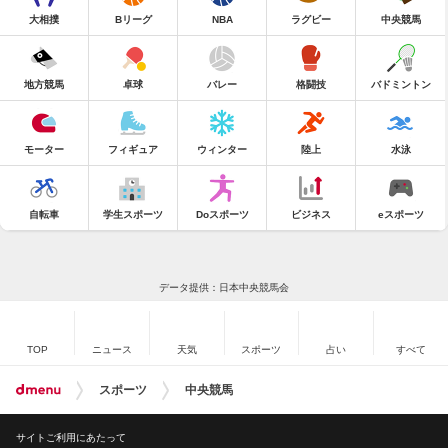
大相撲
Bリーグ
NBA
ラグビー
中央競馬
地方競馬
卓球
バレー
格闘技
バドミントン
モーター
フィギュア
ウィンター
陸上
水泳
自転車
学生スポーツ
Doスポーツ
ビジネス
eスポーツ
データ提供：日本中央競馬会
TOP
ニュース
天気
スポーツ
占い
すべて
スポーツ
中央競馬
サイトご利用にあたって