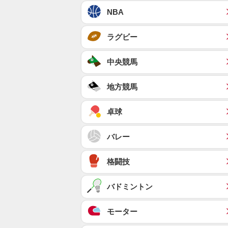
NBA
ラグビー
中央競馬
地方競馬
卓球
バレー
格闘技
バドミントン
モーター