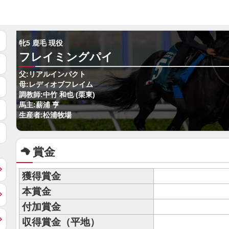
牝5 鹿毛 現役
フレイミングパイ
父:リアルインパクト
母:レディオブフレイム
調教師:中竹 和也 (栗東)
馬主:薪浦 亨
生産者:松浦牧場
賞金
獲得賞金
本賞金
付加賞金
収得賞金（平地）