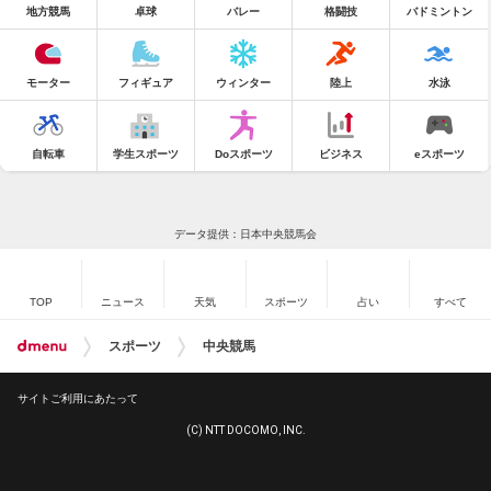
地方競馬
卓球
バレー
格闘技
バドミントン
モーター
フィギュア
ウィンター
陸上
水泳
自転車
学生スポーツ
Doスポーツ
ビジネス
eスポーツ
データ提供：日本中央競馬会
TOP
ニュース
天気
スポーツ
占い
すべて
スポーツ
中央競馬
サイトご利用にあたって
(C) NTT DOCOMO, INC.