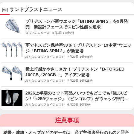
サンドブラストニュース
ブリヂストンが新ウエッジ「BITING SPIN 2」を9月発
売 新設計フェースでスピン性能を追求
ゴルフのニュース 8月1日 13時0分
雨でもスピン保持率93％！ブリヂストン“19本溝”ウェッ
ジ「BITING SPIN 2」が新登場
みんなのゴルフダイジェスト 7月29日 16時46分
極上打感かやさしさか！ ブリヂストン「B-FORGED
100CB／200CB＋」アイアン登場
みんなのゴルフダイジェスト 7月29日 16時28分
2026上半期のヒット商品／いつでもどこでも｢強｣スピ
ン!「s259ウェッジ」（ピンゴルフ）がウェッジ部門で
選出
みんなのゴルフダイジェスト 6月30日 10時0分
注意事項
結果・成績・オッズなどのデータは、必ず主催者発行のものと照合