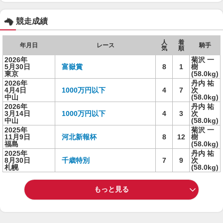
競走成績
人
着
年月日
レース
騎手
気
順
2026年
菊沢 一
5月30日
富嶽賞
8
1
樹
東京
(58.0kg)
2026年
丹内 祐
4月4日
1000万円以下
4
7
次
中山
(58.0kg)
2026年
丹内 祐
3月14日
1000万円以下
4
3
次
中山
(58.0kg)
2025年
菊沢 一
11月9日
河北新報杯
8
12
樹
福島
(58.0kg)
2025年
丹内 祐
8月30日
千歳特別
7
9
次
札幌
(58.0kg)
もっと見る