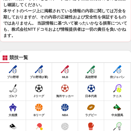
し確認してください。
本サイトのページ上に掲載されている情報の内容に関しては万全を
期しておりますが、その内容の正確性および安全性を保証するもの
ではありません。 当該情報に基づいて被ったいかなる損害について
も、株式会社NTTドコモおよび情報提供者は一切の責任を負いかね
ます。
競技一覧
プロ野球
プロ野球(2軍)
MLB
高校野球
侍ジャパン
ゴルフ
Jリーグ
海外サッカー
日本代表
テニス
大相撲
Bリーグ
NBA
ラグビー
中央競馬