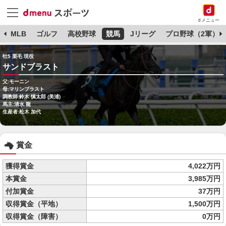
dメニュー
球
MLB
ゴルフ
高校野球
競馬
Jリーグ
プロ野球（2軍）
牡5 栗毛 現役
サンドブラスト
父:モーニン
母:マリンブラスト
調教師:鈴木 慎太郎 (美浦)
馬主:清水 龍
生産者:松木 加代
賞金
獲得賞金
4,022万円
本賞金
3,985万円
付加賞金
37万円
収得賞金（平地）
1,500万円
収得賞金（障害）
0万円