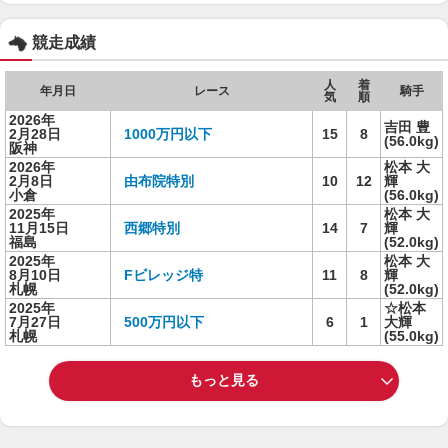
競走成績
人
着
年月日
レース
騎手
気
順
2026年
吉田 豊
2月28日
1000万円以下
15
8
(56.0kg)
阪神
2026年
松本 大
2月8日
由布院特別
10
12
輝
小倉
(56.0kg)
2025年
松本 大
11月15日
西郷特別
14
7
輝
福島
(52.0kg)
2025年
松本 大
8月10日
Fビレッジ特
11
8
輝
札幌
(52.0kg)
2025年
☆松本
7月27日
500万円以下
6
1
大輝
札幌
(55.0kg)
もっと見る