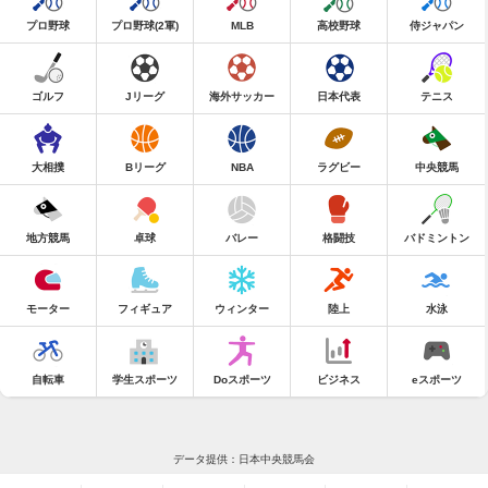
プロ野球
プロ野球(2軍)
MLB
高校野球
侍ジャパン
ゴルフ
Jリーグ
海外サッカー
日本代表
テニス
大相撲
Bリーグ
NBA
ラグビー
中央競馬
地方競馬
卓球
バレー
格闘技
バドミントン
モーター
フィギュア
ウィンター
陸上
水泳
自転車
学生スポーツ
Doスポーツ
ビジネス
eスポーツ
データ提供：日本中央競馬会