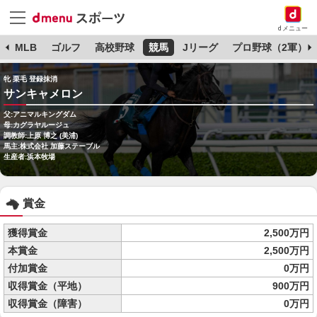
dメニュー
球
MLB
ゴルフ
高校野球
競馬
Jリーグ
プロ野球（2軍）
牝 栗毛 登録抹消
サンキャメロン
父:アニマルキングダム
母:カグラヤルージュ
調教師:上原 博之 (美浦)
馬主:株式会社 加藤ステーブル
生産者:浜本牧場
賞金
獲得賞金
2,500万円
本賞金
2,500万円
付加賞金
0万円
収得賞金（平地）
900万円
収得賞金（障害）
0万円