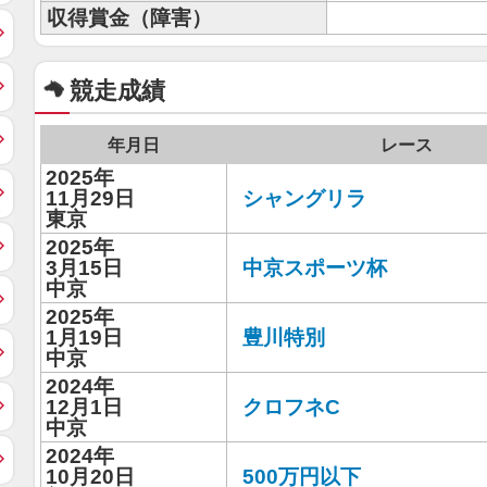
収得賞金（障害）
競走成績
年月日
レース
2025年
11月29日
シャングリラ
東京
2025年
3月15日
中京スポーツ杯
中京
2025年
1月19日
豊川特別
中京
2024年
12月1日
クロフネC
中京
2024年
10月20日
500万円以下