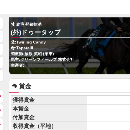
牡 鹿毛 登録抹消
(外)ドゥータップ
父:Twirling Candy
母:Taparelli
調教師:藤原 英昭 (栗東)
馬主:グリーンフィールズ 株式会社
生産者:
賞金
獲得賞金
本賞金
付加賞金
収得賞金（平地）