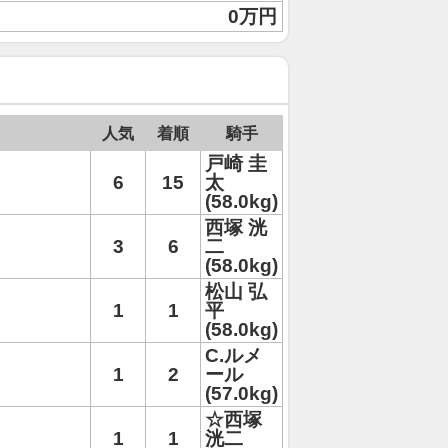
0万円
人気
着順
騎手
戸崎 圭
6
15
太
(58.0kg)
西塚 洸
3
6
二
(58.0kg)
松山 弘
1
1
平
(58.0kg)
C.ルメ
1
2
ール
(57.0kg)
☆西塚
1
1
洸二