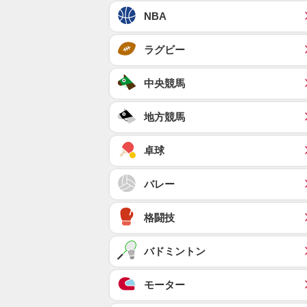
NBA
ラグビー
中央競馬
地方競馬
卓球
バレー
格闘技
バドミントン
モーター