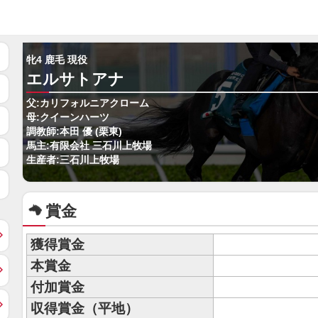
牝4 鹿毛 現役
エルサトアナ
父:カリフォルニアクローム
母:クイーンハーツ
調教師:本田 優 (栗東)
馬主:有限会社 三石川上牧場
生産者:三石川上牧場
賞金
獲得賞金
本賞金
付加賞金
収得賞金（平地）