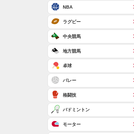
NBA
ラグビー
中央競馬
地方競馬
卓球
バレー
格闘技
バドミントン
モーター