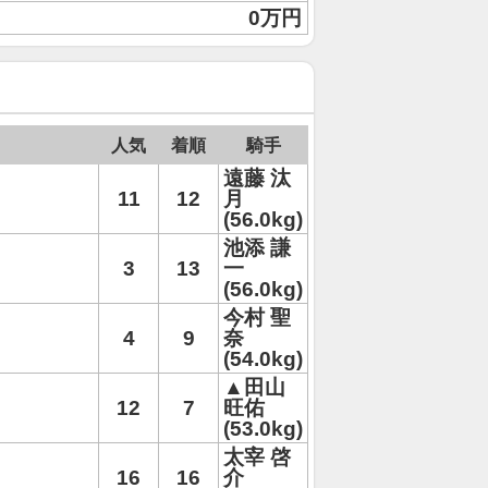
0万円
人気
着順
騎手
遠藤 汰
11
12
月
(56.0kg)
池添 謙
3
13
一
(56.0kg)
今村 聖
4
9
奈
(54.0kg)
▲田山
12
7
旺佑
(53.0kg)
太宰 啓
16
16
介