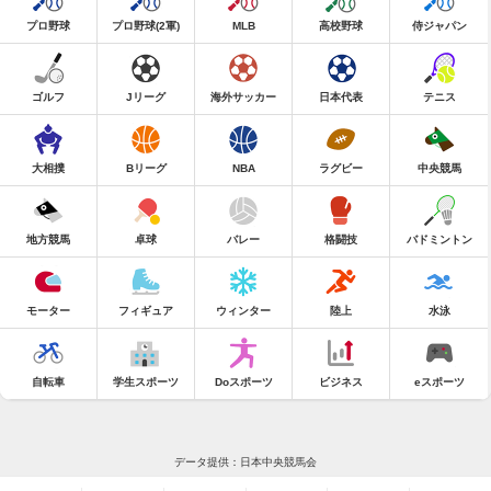
プロ野球
プロ野球(2軍)
MLB
高校野球
侍ジャパン
ゴルフ
Jリーグ
海外サッカー
日本代表
テニス
大相撲
Bリーグ
NBA
ラグビー
中央競馬
地方競馬
卓球
バレー
格闘技
バドミントン
モーター
フィギュア
ウィンター
陸上
水泳
自転車
学生スポーツ
Doスポーツ
ビジネス
eスポーツ
データ提供：日本中央競馬会