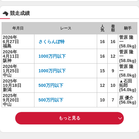
競走成績
人
着
年月日
レース
騎手
気
順
2026年
菅原 隆
6月27日
さくらんぼ特
16
16
一
福島
(58.0kg)
2026年
菅原 隆
4月11日
1000万円以下
16
12
一
阪神
(58.0kg)
2026年
菅原 隆
1月25日
1000万円以下
15
9
一
中山
(58.0kg)
2025年
▲石田
10月18日
500万円以下
12
10
拓郎
新潟
(54.0kg)
2025年
原 優介
9月20日
500万円以下
10
7
(56.0kg)
中山
もっと見る