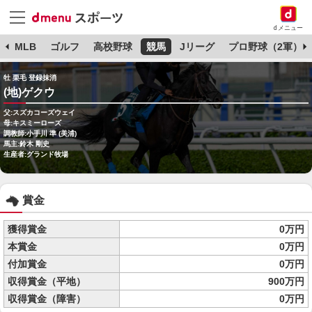
dメニュー
球
MLB
ゴルフ
高校野球
競馬
Jリーグ
プロ野球（2軍）
牡 栗毛 登録抹消
(地)ゲクウ
父:スズカコーズウェイ
母:キスミーローズ
調教師:小手川 準 (美浦)
馬主:鈴木 剛史
生産者:グランド牧場
賞金
獲得賞金
0万円
本賞金
0万円
付加賞金
0万円
収得賞金（平地）
900万円
収得賞金（障害）
0万円