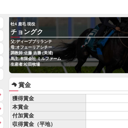
牡4 鹿毛 現役
チョングク
父:ディープブリランテ
母:オフェーリアシチー
調教師:佐藤 吉勝 (美浦)
馬主:有限会社 ミルファーム
生産者:松田牧場
賞金
獲得賞金
本賞金
付加賞金
収得賞金（平地）