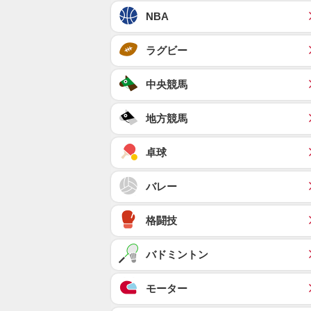
NBA
ラグビー
中央競馬
地方競馬
卓球
バレー
格闘技
バドミントン
モーター